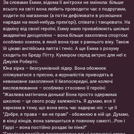
За словами Емми, відома її анітрохи не змінила: більше
всього на світі вона любить проводити час з подругами,
ходити по магазинах (а потім дефілювати в розкішних
нарядах на який-небудь прем'єрі), співати і танцювати. На
відміну від своєї героїні, Емму мало приваблюють шкільні
академічні дисципліни – вона більше захоплена спортом:
особливо хокеєм, в який вона грає з раннього віку. Також
їй цікаві англійська лапта і теніс. А ще Емма з розуму
сходить по Бреду Пітту. Кумиром серед актрис для неї є
Джулія Робертс.
Юна зірка – безсумнівний лідер. Вона обожнює
спілкуватися з пресою, а журналістів приводять в
невимовне захоплення її безпосередні, але колючі
висловлювання – особливо стосовно її героїні:
"Жахлива матінчина донька! Вона просто одержима
школою – це свого роду залежність. Я думаю, вся її
харизма в тому, що вона весь час задирає ніс – це її
"Добре, я права – ви не праві" - обожнюю в ній це. Думаю,
в кінці кінців, вона залишиться в повному самоті...Рон і
Гаррі – вона постійно роздає їм пінкі!"
"Герміона постійно використовує всі ці величезні слова-