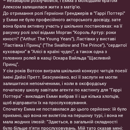
– незабаром розлучилися, і Емма з молодшим братом
Алексом залишилася жити з матір'ю.
До отримання ролі Герміони Гренджерів в "Гаррі Поттері"
у Емми не було професійного акторського досвіду, зате
вона брала активну участь у шкільних постановках: на її
рахунку ролі злої відьми Морган "Король Артур: роки
юності" ("Arthur: The Young Years"), Ластівки у виставі
"Ластівка і Принц" ("The Swallow and The Prince"), "сердитої
куховарки" в "Алісі в країні чудес", а також одна з
головних ролей в казці Оскара Вайльда "Щасливий
Принц".
У сім років Вотсон виграла шкільний конкурс читців поезії
імені Дейзі Претт. Безсумнівно, всі її заслуги не могли
залишитися непоміченими, і коли в оксфордську
початкову школу завітали агенти по кастингу для "Гаррі
Поттера" - викладач Емми вибрав її і ще кілька хлопців,
щоб відправити їх на прослуховування.
Спочатку Емма не поставилася до цього серйозно: їй було
приємно, що вона не вилетіла на першому турі, і вона не
мала жодних ілюзій: "Здається, в загальній складності
було більше п'яти прослуховувань. Мій тато сказав мені: