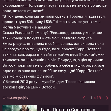
скоромовки...Половину часу я взагалі не знаю, про що це
вона, питається, каже!"
"В той день, коли ми знімали сцену з Тролем, я, здається,
проковтнула 50% пилу і 50% їжі – з таким же успіхом я
могла б вступити в армію!"
Схожа Емма на Герміону? "Еее...сподіваюся, у мене все-
таки краще з почуттям стилю!" - заявляє актриса.
Емма рішуча, впевнена в собі і чарівна, однак вона поки
не загадує про те, що буде, коли проект "Гаррі Поттер"
закінчиться: зараз він займає майже весь її час - зйомки
тривають за 11 місяців на рік. Природно, з цієї причини
Вотсон поки так і не спробувала себе в інших ролях, але
одне вона знає напевно: "Я не хочу, щоб "Гаррі Поттер"
був моїм останнім фільмом".
У березні 2013 року в музеї Мадам Тюссо з'явилася
воскова фігура Емми Вотсон.
Фільмографія
1
з 19
Гаррі Поттер і Смертельні
Гаррі Поттер і Смертельні
Гаррі Поттер і Напівкровний
Гаррі Поттер і келих вогню
Гаррі Поттер і в'язень
Гаррі Поттер і таємна кімната
Гаррі Поттер і філософський
Гаррі Поттер і Орден Фенікса
Маленькі жінки
Сфера
Красуня і чудовисько
Колонія Дігнідад
Затемнення
Ной
Це кінець
Елітне суспільство
Труднощі бути ізгоєм
7 днів і ночей з Мерилін
Пригоди Десперо