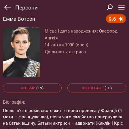
Персони
Емма Вотсон
9.6
Місце і дата народження: Оксфорд,
Англія
14 квітня 1990 (овен)
Діяльність: актриса
ФІЛЬМИ
(19)
ФОТОГРАФІЇ
(10)
Біографія:
Перші п'ять років свого життя вона провела у Франції (її
мати – француженка), після чого сімейство повернулося
на батьківщину. Батьки актриси – адвокати Жаклін і Кріс