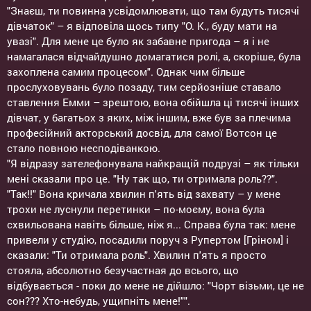
"Знаєш, ти повинна усвідомлювати, що там будуть тисячі
дівчаток" – я відповіла щось типу "O. K., буду мати на
увазі". Для мене це було як забавне пригода – я і не
намагалася відчайдушно домагатися ролі, а, скоріше, була
захоплена самим процесом". Однак чим більше
прослуховувань було позаду, тим серйозніше ставало
ставлення Емми – зрештою, вона обійшла ці тисячі інших
дівчат, у багатьох з яких, між іншим, вже був за плечима
професійний акторський досвід, для самої Вотсон це
стало повною несподіванкою.
"Я відразу зателефонувала найкращій подрузі – як тільки
мені сказали про це. "Ну так що, ти отримала роль??".
"Так!!" Вона кричала хвилин п'ять від захвату – у мене
трохи не луснули перетинки – по-моєму, вона була
схвильована навіть більше, ніж я... Справа була так: мене
привели у студію, посадили поруч з Рупертом [Гріном] і
сказали: "Ти отримала роль". Хвилин п'ять я просто
стояла, абсолютно безучастная до всього, що
відбувається - поки до мене не дійшло: "Чорт візьми, це не
сон??? Хто-небудь, ущипніть мене!"".