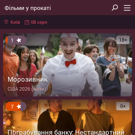
Фільми у прокаті
08 серп
Київ
18+
1
Морозивник
США 2026 (жахи)
0+
7
Пограбування банку: Нестандартний