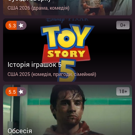
США 2026 (драма, комедія)
0+
5.3
Історія іграшок 5
США 2025 (комедія, пригоди, сімейний)
18+
5.5
Обсесія