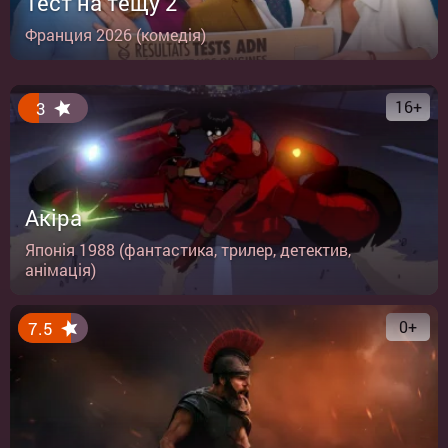
Тест на тещу 2
Франция 2026 (комедія)
16+
3
Акіра
Японія 1988 (фантастика, трилер, детектив,
анімація)
0+
7.5