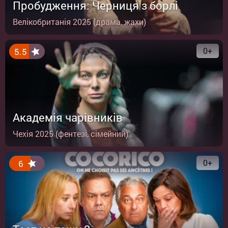
Пробудження: Черниця з борлі
Велікобританія 2025 (драма, жахи)
0+
5.5
Академія чарівників
Чехія 2025 (фентезі, сімейний)
0+
6