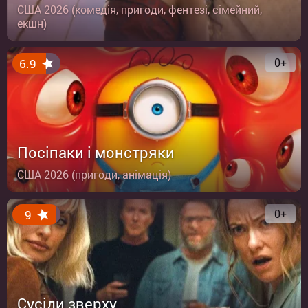
США 2026 (комедія, пригоди, фентезі, сімейний,
екшн)
0+
6.9
Посіпаки і монстряки
США 2026 (пригоди, анімація)
0+
9
Сусіди зверху