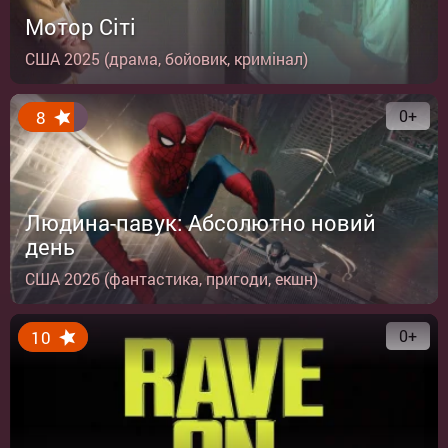
Мотор Сіті
США 2025 (драма, бойовик, кримінал)
0+
8
Людина-павук: Абсолютно новий
день
США 2026 (фантастика, пригоди, екшн)
0+
10