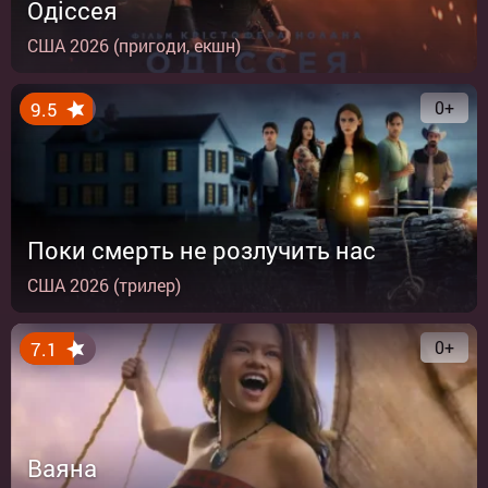
Одіссея
США 2026 (пригоди, екшн)
0+
9.5
Поки смерть не розлучить нас
США 2026 (трилер)
0+
7.1
Ваяна