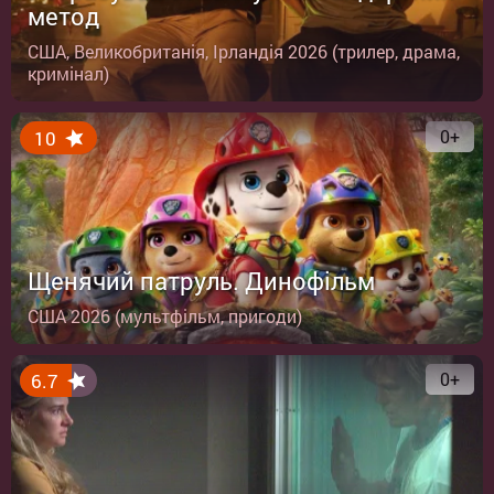
метод
США, Великобританія, Ірландія 2026 (трилер, драма,
кримінал)
0+
10
Щенячий патруль. Динофільм
США 2026 (мультфільм, пригоди)
0+
6.7