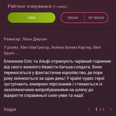
Рейтинг очікування
(
1
голос)
100%
0%
ЧЕКАЮ
НЕ ЧЕКАЮ
Режисер:
Леон Джусен
У ролях:
Юен МакГрегор
,
Хелена Бонем Картер
,
Мел
Брукс
...
Близнюки Еліс та Альфі отримують чарівний годинник
від свого зниклого безвісти батька-солдата. Вони
переносяться у фантастичне королівство, де пори
року змінюються за один день! У країні чудес герої
зустрічають химерних персонажів і стикаються із
захоплюючими випробуваннями на шляху до
відкриття справжньої сили уяви та надії.
Кадри
1
з 4