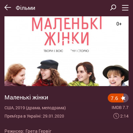
Фільми
0+
Маленькі жінки
7.6
IMDB 7.7
США, 2019 (драма, мелодрама)
2:14
Прем'єра в Україні: 29.01.2020
Режисер:
Грета Гервіг