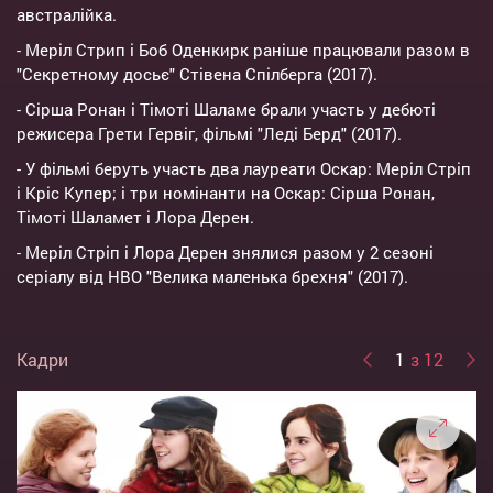
австралійка.
- Меріл Стрип і Боб Оденкирк раніше працювали разом в
"Секретному досьє" Стівена Спілберга (2017).
- Сірша Ронан і Тімоті Шаламе брали участь у дебюті
режисера Грети Гервіг, фільмі "Леді Берд" (2017).
- У фільмі беруть участь два лауреати Оскар: Меріл Стріп
і Кріс Купер; і три номінанти на Оскар: Сірша Ронан,
Тімоті Шаламет і Лора Дерен.
- Меріл Стріп і Лора Дерен знялися разом у 2 сезоні
серіалу від HBO "Велика маленька брехня" (2017).
Кадри
1
з 12