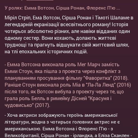
У ролях:
Емма Вотсон
,
Сірша Ронан
,
Флоренс П'ю
...
Міріл Стріп, Ема Вотсон, Сірша Ронан і Тімоті Шаламе в
легендарній екранізації всесвітнього роману! Історія
чотирьох абсолютно різних, але навіки відданих один
одному сестер. Вони кохають, долають життєві
труднощі та прагнуть відшукати свій життєвий шлях,
на тлі епохальних історичних подій.
- Емма Вотсона виконала роль Мег Марч замість
Емми Стоун, яка пішла з проекта через конфлікт з
плануванням просування фільму "Фаворитка" (2018).
Раніше Стоун виконала роль Міа в "Ла-Ла Ленд" (2016)
після того, як Вотсон вибула з проекту через те, що
грала роль Белль в римейку Дісней "Красуня і
чудовисько" (2017).
- Хоча актриси зображують героїнь американської
літератури, жодна з чотирьох головних актрис не є
американською. Емма Вотсона і Флоренс П'ю - з
Великобританії, Сірша Ронан - ірландка, а Еліза Сканлен -