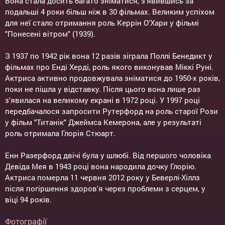
Вона стала досить багато зніматися, з'явившись за
подальші 4 роки більш ніж в 30 фільмах. Великим успіхом
для неї стало отримання роль Керрін О'Хари у фільмі
"Понесені вітром" (1939).
З 1937 по 1942 рік вона 12 разів зіграла Поллі Бенедикт у
фільмах про Енді Херді, роль якого виконував Міккі Руні.
Актриса активно продовжувала зніматися до 1950-х років,
поки не пішла у відставку. Після цього вона лише раз
з'явилася на великому екрані в 1972 році. У 1997 році
передбачалося запросити Рутерфорд на роль старої Рози
у фільм "Титанік" Джеймса Кемерона, але у результаті
роль отримала Глорія Стюарт.
Енн Разерфорд двічі була у шлюбі. Від першого чоловіка
Девіда Мея в 1943 році вона народила дочку Глорію.
Актриса померла 11 червня 2012 року у Беверлі-Хіллз
після погіршення здоров'я через проблеми з серцем, у
віці 94 років.
Фотографії