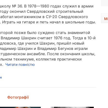
школу № 36. В 1978—1980 годах служил в армии
1 году окончил Свердловский строительный
работал монтажником в СУ-20 Свердловского
М
Играть на гитаре и петь начал в школьные годы.
оторой позже было суждено стать знаменитой
 Владимир Шахрин считает 1976 год. Тогда в 10-й
дловска, где учился Шахрин, пришёл новый
Владимир Шахрин и Владимир Бегунов играли
 студенческом ансамбле. После окончания школы,
льном техникуме, коллектив практически
х.
Читати повністю
н
Фотографії