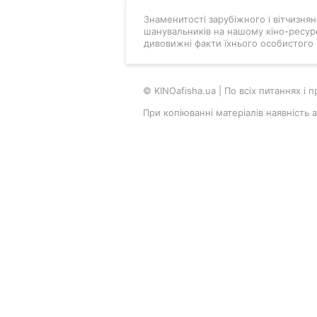
Знаменитості зарубіжного і вітчизняно
шанувальників на нашому кіно-ресурс
дивовижні факти їхнього особистого 
© KINOafisha.ua | По всіх питаннях і
При копіюванні матеріалів наявність 