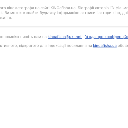
го кінематографа на сайті KINOafisha.ua. Біографії акторів і їх філь
і. Ви можете знайти будь-яку інформацію: актриси і актори кіно, д
життя.
 пропозиціях пишіть нам на
kinoafisha@ukr.net
Угода про конфіденцій
активного, відкритого для індексації посилання на
kinoafisha.ua
обов’