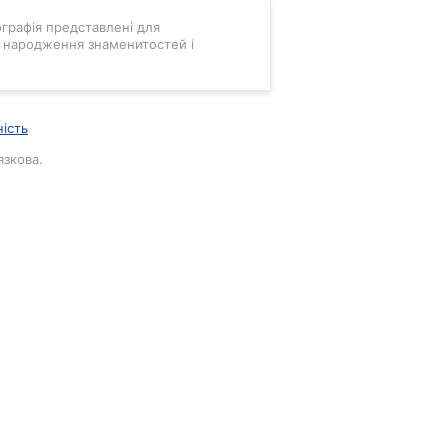
мографія представлені для
ні народження знаменитостей і
ність
язкова.