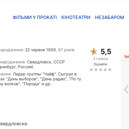
ФІЛЬМИ У ПРОКАТІ
КІНОТЕАТРИ
НЕЗАБАРОМ
народження:
22 червня 1959
, 67 років
5,5
к
І
2 голоса
 народження:
Свердловск, СССР
Оцінити:
ринбург, Россия)
нення:
Лидер группы "Чайф". Сыграл в
ах "День выборов", "День радио", "По ту
у волков", "Порода" и др.
Елі Кобрін
Свердловске.
1989, 37 років