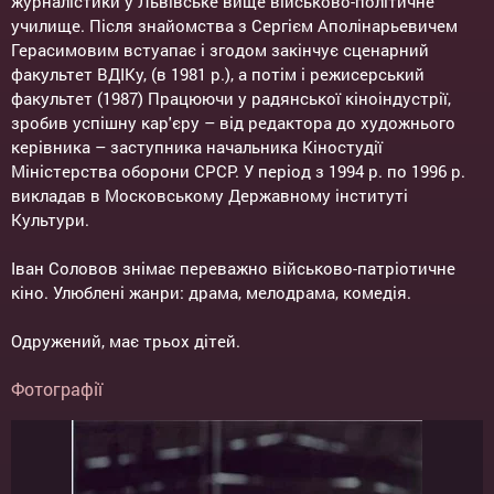
журналістики у Львівське вище військово-політичне
училище. Після знайомства з Сергієм Аполінарьевичем
Герасимовим встуапає і згодом закінчує сценарний
факультет ВДІКу, (в 1981 р.), а потім і режисерський
факультет (1987) Працюючи у радянської кіноіндустрії,
зробив успішну кар'єру – від редактора до художнього
керівника – заступника начальника Кіностудії
Міністерства оборони СРСР. У період з 1994 р. по 1996 р.
викладав в Московському Державному інституті
Культури.
Іван Соловов знімає переважно військово-патріотичне
кіно. Улюблені жанри: драма, мелодрама, комедія.
Одружений, має трьох дітей.
Фотографії