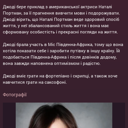
Джоді бере приклад з американської актриси Наталі
Портман, за її прагнення вивчити мови і подорожувати.
Джоді вірить, що Наталі Портман веде здоровий спосіб
життя, у неї збалансований стиль життя і вона має
сформовану особистість і прекрасні погляди на життя.
Джоді брала участь в Міс Південна-Африка, тому що вона
хотіла показати себе і заробити путівку в іншу країну. Їй
подобається Південна-Африка і після дзвінків додому,
вона завжди наповнена оптимізмом і радістю.
Джоді вміє грати на фортепіано і скрипці, а також хоче
навчитися грати на саксофоні.
Фотографії