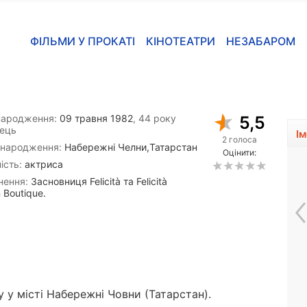
ФІЛЬМИ У ПРОКАТІ
КІНОТЕАТРИ
НЕЗАБАРОМ
народження:
09 травня 1982
, 44 року
5,5
ець
І
2 голоса
 народження:
Набережні Челни,Татарстан
Оцінити:
ість:
актриса
нення:
Засновниця Felicità та Felicità
 Boutique.
Розана Пастор
 у місті Набережні Човни (Татарстан).
1960, 66 років