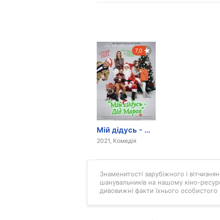
7,0
Мій дідусь - Дід Мороз
2021, Комедія
Знаменитості зарубіжного і вітчизняно
шанувальників на нашому кіно-ресурс
дивовижні факти їхнього особистого 