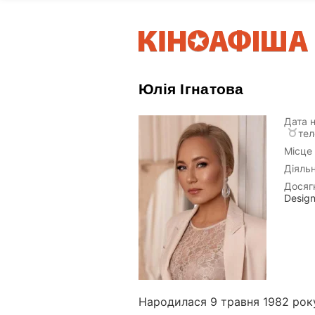
Юлія Ігнатова
Дата 
тел
Місце
Діяльн
Досяг
Design
Народилася 9 травня 1982 року