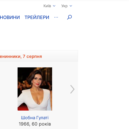
Київ
Укр
НОВИНИ
ТРЕЙЛЕРИ
менинники, 7 серпня
Шобна Гулаті
Том МакГрат
1966, 60 років
1965, 61 рік