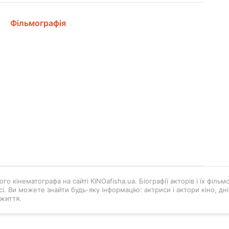
Фільмографія
го кінематографа на сайті KINOafisha.ua. Біографії акторів і їх філь
і. Ви можете знайти будь-яку інформацію: актриси і актори кіно, д
життя.