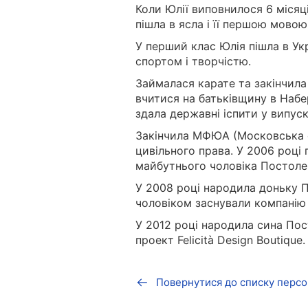
Коли Юлії виповнилося 6 місяці
пішла в ясла і її першою мовою
У перший клас Юлія пішла в Укр
спортом і творчістю.
Займалася карате та закінчила
вчитися на батьківщину в Набе
здала державні іспити у випуск
Закінчила МФЮА (Московська 
цивільного права. У 2006 році п
майбутнього чоловіка Постоле
У 2008 році народила доньку П
чоловіком заснували компанію F
У 2012 році народила сина Пос
проект Felicità Design Boutique.
Повернутися до списку персо