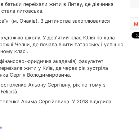
в батьки переїхали жити в Литву, де дівчинка
 стала литовська.
аїні (м. Очаків). З дитинства захоплювалася
М
 художню школу. У дев'ятий клас Юлія поїхала
режні Челни, де почала вчити татарську і успішно
ному класі.
фінансово-юридична академія) факультет
ереїхала жити у Київ, де через рік зустріла
нка Сергія Володимировича.
остоленко Альону Сергіївну, рік по тому з
elicità.
толенка Акима Сергійовича. У 2018 відкрила
н