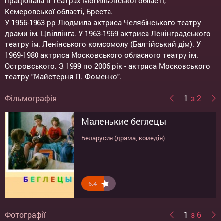
працювала в театрах Могильовської області,
Кемеровської області, Бреста.
У 1956-1963 рр Людмила актриса Челябінського театру
драми ім. Цвіллінга. У 1963-1969 актриса Ленінградського
театру ім. Ленінського комсомолу (Балтійський дім). У
1969-1980 актриса Московського обласного театру ім.
Островського. З 1999 по 2006 рік - актриса Московського
театру "Майстерня П. Фоменко".
Фільмографія
1
з 2
Маленькие беглецы
Перекид через голову
Беларусия (драма, комедія)
СССР (комедія)
6.4
8.8
Фотографії
1
з 6