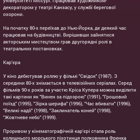
університеті Міссурі. Працював художником-
декоратором у театрі Канзасу, у службі берегової
охорони.
На початку 80-х переїхав до Нью-Йорка, де деякий час
працював на будівництві. Вирішивши зайнятися
акторським мистецтвом грав другорядні ролі в
театральних постановках.
Кар'єра
У кіно дебютував роллю у фільмі "Свідок" (1987). З
середини 80-х знімається в телевізійних серіалах. Серед
фільмів 90-х років за участю Кріса Купера можна виділити
такі картини як "Винен за підозрою" (1991), "Грошовий
поїзд" (1995), "Зірка шерифа" (1996), "Час вбивати" (1996),
"Великі надії" (1998), "Заклинатель коней" (1998),
"Жовтневе небо" (1999).
Проривом у кінематографічній кар'єрі стала роль
колишнього морського піхотинця полковника Френка