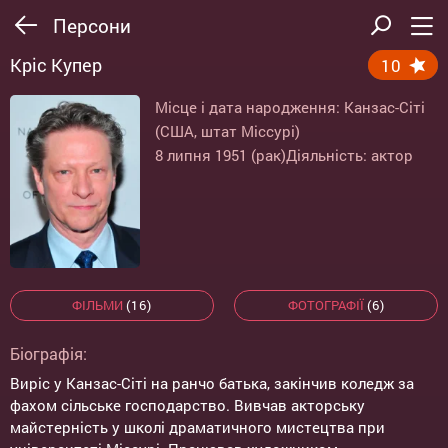
Персони
Кріс Купер
10
Місце і дата народження: Канзас-Сіті
(США, штат Міссурі)
8 липня 1951 (рак)
Діяльність: актор
ФІЛЬМИ
(16)
ФОТОГРАФІЇ
(6)
Біографія:
Виріс у Канзас-Сіті на ранчо батька, закінчив коледж за
фахом сільське господарство. Вивчав акторську
майстерність у школі драматичного мистецтва при