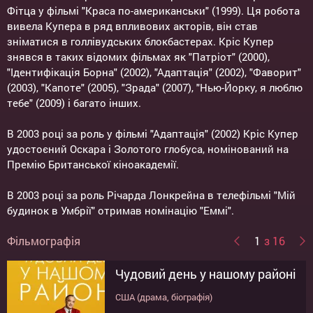
Фітца у фільмі "Краса по-американськи" (1999). Ця робота
вивела Купера в ряд впливових акторів, він став
зніматися в голлівудських блокбастерах. Кріс Купер
знявся в таких відомих фільмах як "Патріот" (2000),
"Ідентифікація Борна" (2002), "Адаптація" (2002), "Фаворит"
(2003), "Капоте" (2005), "Зрада" (2007), "Нью-Йорку, я люблю
тебе" (2009) і багато інших.
В 2003 році за роль у фільмі "Адаптація" (2002) Кріс Купер
удостоєний Оскара і Золотого глобуса, номінований на
Премію Британської кіноакадемії.
В 2003 році за роль Річарда Лонкрейна в телефільмі "Мій
будинок в Умбрії" отримав номінацію "Еммі".
Фільмографія
1
з 16
Чудовий день у нашому районі
Тачки 3
Закон ночі
Руйнування
Серпень: графство Осейдж
Я, снова я и Ирэн
Траса 60
Пам'ятай мене
Місто злодіїв
Краса по-американські
Шлюб
Адаптація
Фаворит
Королівство
Зрада
Ідентификація Борна
США (драма, біографія)
США (комедія, мультфільм, пригоди)
США (драма, кримінал)
США (драма, комедія)
США (драма, комедія)
США (комедія)
США, Канада (фантастика, драма, комедія,
США (мелодрама)
США (трилер, драма, мелодрама)
США (драма)
США, Канада (драма)
США (комедія)
США (драма)
США (трилер, драма)
США (трилер, драма)
Німеччина, США, Чехія (трилер, бойовик,
пригоди)
пригоди)