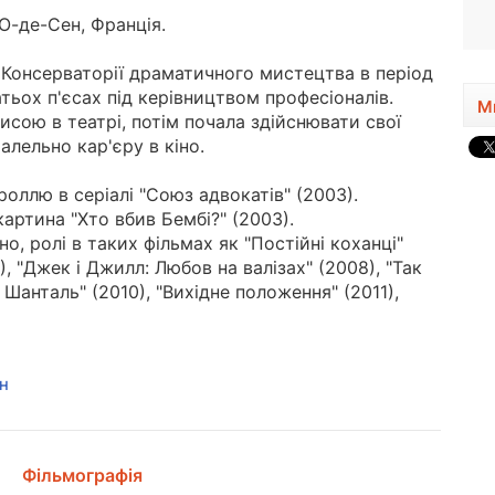
1963, 63 року
О-де-Сен, Франція.
 Консерваторії драматичного мистецтва в період
атьох п'єсах під керівництвом професіоналів.
М
сою в театрі, потім почала здійснювати свої
алельно кар'єру в кіно.
оллю в серіалі "Союз адвокатів" (2003).
артина "Хто вбив Бембі?" (2003).
но, ролі в таких фільмах як "Постійні коханці"
), "Джек і Джилл: Любов на валізах" (2008), "Так
і Шанталь" (2010), "Вихідне положення" (2011),
н
Фільмографія