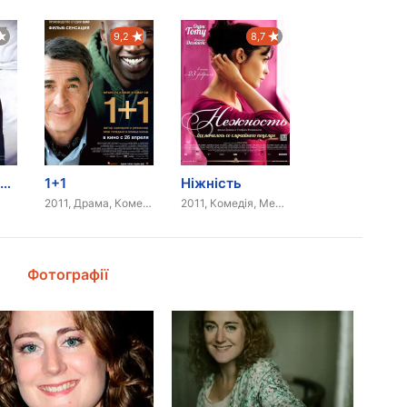
9,2
8,7
Фантазії для дорослих
1+1
Ніжність
2011, Драма, Комедія
2011, Комедія, Мелодрама
Фотографії