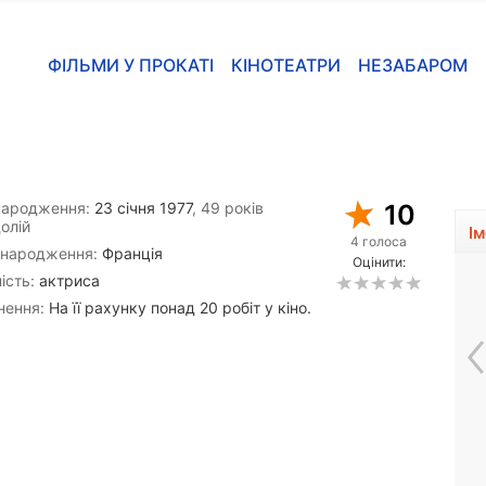
ФІЛЬМИ У ПРОКАТІ
КІНОТЕАТРИ
НЕЗАБАРОМ
народження:
23 січня 1977
, 49 років
10
олій
І
4 голоса
 народження:
Франція
Оцінити:
ість:
актриса
нення:
На її рахунку понад 20 робіт у кіно.
Джон Тертелтауб