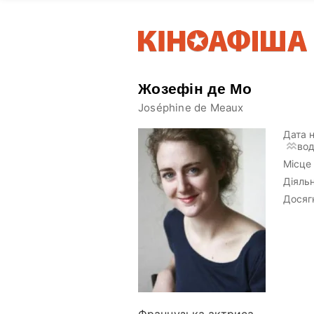
Жозефін де Мо
Joséphine de Meaux
Дата 
вод
Місце
Діяльн
Досяг