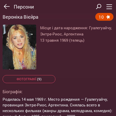
Персони
Вероніка Вієйра
10
Місце і дата народження: Гуалегуайчу,
Энтре-Риос, Аргентина
13 травня 1969 (телець)
ФОТОГРАФІЇ
(9)
Біографія:
Родилась 14 мая 1969 г. Место рождения — Гуалегуайчу,
провинция Энтре-Риос, Аргентина. Снялась всего в
нескольких фильмах (жанры драма, мелодрама, комедия):