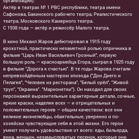
организации).
Актёр в театрах № 1 РВС республики, театра имени
Сафонова, Бакинского рабочего театра, Реалистического
театра, Московского Камерного театра.
С 1938 года — актёр и режиссёр Малого театра.
В кино Михаил Жаров дебютировал в 1915 году
крохотной, практически незаметной ролью опричника в
фильме "Царь Иван Васильевич Грозный", первую
большую роль — красноармейца Егора, сыграл в 1925 году
в фильме "Дорога к счастью". В те годы Жарова считали
непревзойдённым мастером эпизода ("Дон Диего и
Пелагея", "Человек из ресторана", "Белый орёл", "Живой
труп", "Окраина". "Марионетки"). Он находил для своих
персонажей выразительные характерные детали, сочные,
яркие краски, наделяя всех — и отрицательных и
положительных героев — общим качеством: все они
великие жизнелюбцы, обаятельные, уверенно и по-
хозяйски чувствующие себя в этой жизни. Его герои
умеют получать удовольствие от всего: еды, бильярда,
вина, женщин, незамысловатых песенок, которые они