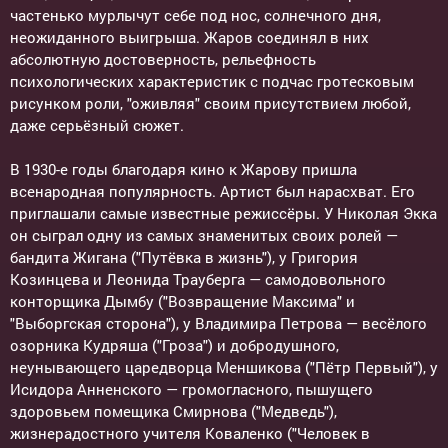
частенько мурлычут себе под нос, солнечного дня,
неожиданного выигрыша. Жаров соединял в них
абсолютную достоверность, рельефность
психологических характеристик с подчас гротесковым
рисунком роли, "оживляя" своим присутствием любой,
даже серьёзный сюжет.
В 1930-е годы благодаря кино к Жарову пришла
всенародная популярность. Артист был нарасхват. Его
приглашали самые известные режиссёры. У Николая Экка
он сыграл одну из самых знаменитых своих ролей —
бандита Жигана ("Путёвка в жизнь"), у Григория
Козинцева и Леонида Трауберга — самодовольного
конторщика Дымбу ("Возвращение Максима" и
"Выборгская сторона"), у Владимира Петрова — весёлого
озорника Кудряша ("Гроза") и добродушного,
неунывающего царедворца Меншикова ("Пётр Первый"), у
Исидора Анненского — громогласного, пышущего
здоровьем помещика Смирнова ("Медведь"),
жизнерадостного учителя Коваленко ("Человек в