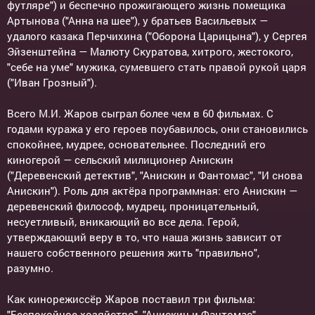
футляре") и беспечно прожигающего жизнь помещика
Артынова ("Анна на шее"), у братьев Васильевых —
удалого казака Перчихина ("Оборона Царицына"), у Сергея
Эйзенштейна — Малюту Скуратова, хитрого, жестокого,
"себе на уме" мужика, сумевшего стать правой рукой царя
("Иван Грозный").
Всего М.И. Жаров сыграл более чем в 60 фильмах. С
годами куража у его героев поубавилось, они становились
спокойнее, мудрее, основательнее. Последний его
киногерой — сельский милиционер Анискин
("Деревенский детектив", "Анискин и Фантомас", "И снова
Анискин"). Роль для актёра программная: его Анискин —
деревенский философ, мудрец, проницательный,
несуетливый, вникающий во все дела. Герой,
утверждающий веру в то, что наша жизнь зависит от
нашего собственного решения жить "правильно",
разумно.
Как кинорежиссёр Жаров поставил три фильма:
"Беспокойное хозяйство", "Анискин и Фантомас"