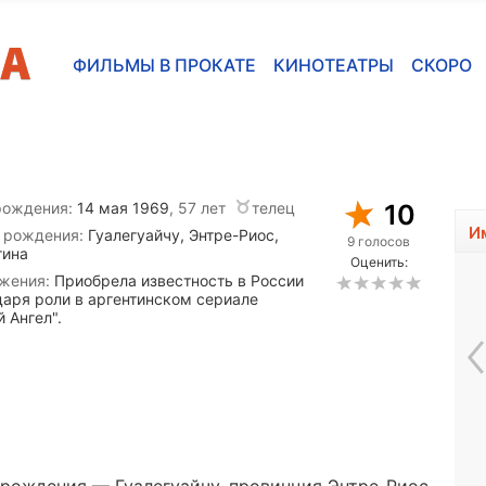
ФИЛЬМЫ В ПРОКАТЕ
КИНОТЕАТРЫ
СКОРО
рождения:
14 мая 1969
, 57 лет
телец
10
И
 рождения:
Гуалегуайчу, Энтре-Риос,
9 голосов
тина
Оценить:
жения:
Приобрела известность в России
даря роли в аргентинском сериале
 Ангел".
Эстер Уильямс