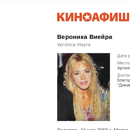
Вероника Виейра
Verónica Vieyra
Дата 
Место
Арген
Дости
благо
"Дикий