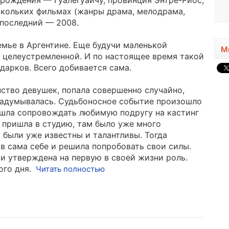
о рождения — Гуалегуайчу, провинция Энтре-Риос,
1921 - 2013
ескольких фильмах (жанры драма, мелодрама,
 последний — 2008.
емье в Аргентине. Еще будучи маленькой
М
и целеустремленной. И по настоящее время такой
дарков. Всего добивается сама.
нство девушек, попала совершенно случайно,
 задумывалась. Судьбоносное событие произошло
пошла сопровождать любимую подругу на кастинг
 пришла в студию, там было уже много
 были уже известны и талантливы. Тогда
в сама себе и решила попробовать свои силы.
и утверждена на первую в своей жизни роль.
ого дня.
Читать полностью