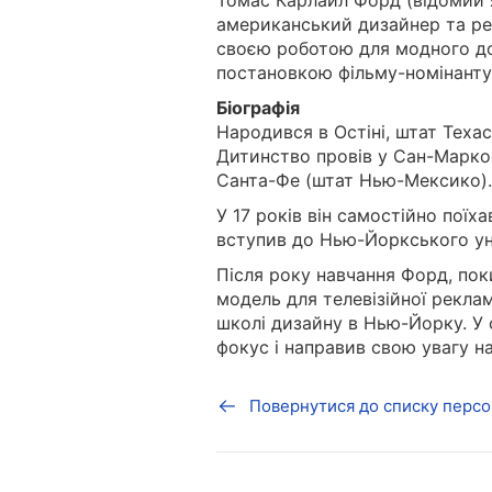
Томас Карлайл Форд (відомий як
американський дизайнер та ре
своєю роботою для модного до
постановкою фільму-номінанту 
Біографія
Народився в Остіні, штат Техас,
Дитинство провів у Сан-Маркосі
Санта-Фе (штат Нью-Мексико).
У 17 років він самостійно пої
вступив до Нью-Йоркського уні
Після року навчання Форд, пок
модель для телевізійної рекла
школі дизайну в Нью-Йорку. У св
фокус і направив свою увагу на
Повернутися до списку персо