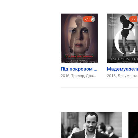
7,5
6,7
Під покровом ночі
2016, Трилер, Драма