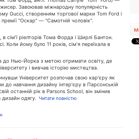
 То́м Ф́орд, англ. Thomas Carlyle "Tom" Ford) —
1944, 82 року
жисер. Завоював міжнародну популярність
му Gucci, створенням торгової марки Tom Ford і
премії "Оскар" — "Самотній чоловік".
М
 в сім'ї ріелторів Тома Форда і Ширлі Бантон.
. Коли йому було 11 років, сім'я переїхала в
хав до Нью-Йорка з метою отримати освіту, де
верситету і вивчав історію мистецтва.
инувши Університет розпочав свою кар'єру як
ми до навчання дизайну інтер'єру в Парсонській
ій останній рік в Parsons School, він змінив
 дизайн одягу.
Читати повністю
н