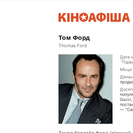
Том Форд
Thomas Ford
Дата 
дів
Місце
Діяльн
продю
Досяг
попул
Gucci,
поста
— "Сам