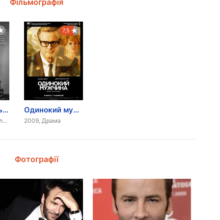
Фільмографія
7,5
Мадемуазель Сі
Одинокий мужчина
2013, Документальний
2009, Драма
Фотографії