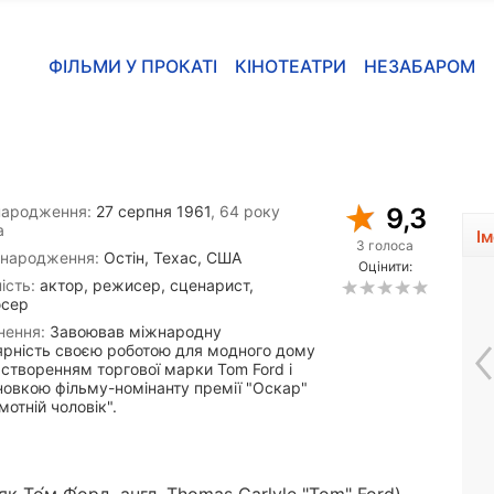
ФІЛЬМИ У ПРОКАТІ
КІНОТЕАТРИ
НЕЗАБАРОМ
народження:
27 серпня 1961
, 64 року
9,3
а
І
3 голоса
 народження:
Остін, Техас, США
Оцінити:
ість:
актор, режисер, сценарист,
сер
нення:
Завоював міжнародну
ярність своєю роботою для модного дому
 створенням торгової марки Tom Ford і
новкою фільму-номінанту премії "Оскар"
отній чоловік".
Сем Елліотт