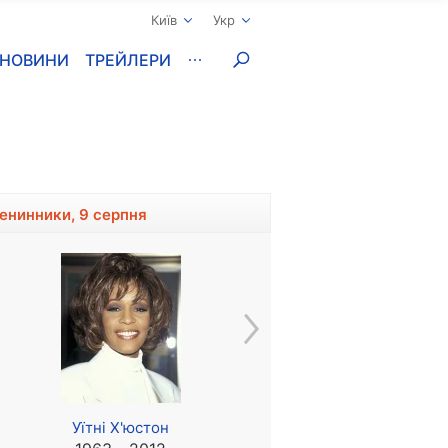
Київ
Укр
НОВИНИ
ТРЕЙЛЕРИ
менинники, 9 серпня
Уїтні Х'юстон
Томас Леннон