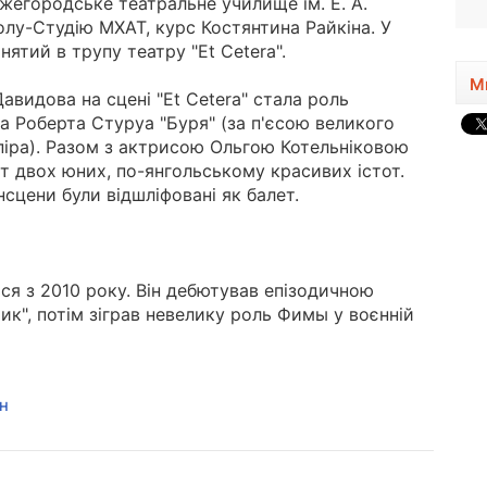
ижегородське театральне училище ім. Е. А.
олу-Студію МХАТ, курс Костянтина Райкіна. У
ятий в трупу театру "Et Cetera".
М
авидова на сцені "Et Cetera" стала роль
 Роберта Стуруа "Буря" (за п'єсою великого
піра). Разом з актрисою Ольгою Котельніковою
 двох юних, по-янгольському красивих істот.
нсцени були відшліфовані як балет.
ься з 2010 року. Він дебютував епізодичною
ик", потім зіграв невелику роль Фимы у воєнній
н