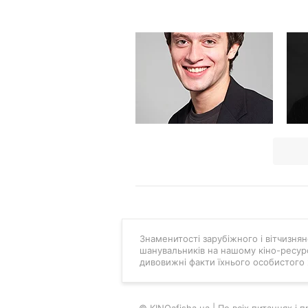
Знаменитості зарубіжного і вітчизняно
шанувальників на нашому кіно-ресурс
дивовижні факти їхнього особистого 