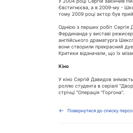
У 2004 році Сергій закінчив Н
Євстигнєєва, а в 2009-му - Шк
тому 2009 році актор був прийн
Однією з перших робіт Сергія Д
Фердинанда у виставі режисера
англійського драматурга Шекс
вони створили прекрасний дует
Критики відзначали, що їх міза
Кіно
У кіно Сергій Давидов знімаєт
роллю студента в серіалі "Двор
стрічці "Операція "Горгона".
Повернутися до списку персо