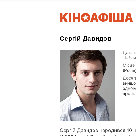
Сергій Давидов
Дата 
бли
Місце
(Росія
Досяг
вийшов
одноім
проек
Сергій Давидов народився 10 ч