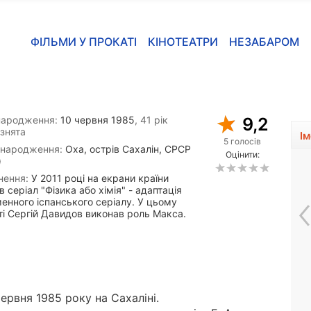
ФІЛЬМИ У ПРОКАТІ
КІНОТЕАТРИ
НЕЗАБАРОМ
народження:
10 червня 1985
, 41 рік
9,2
знята
І
5 голосів
 народження:
Оха, острів Сахалін, СРСР
Оцінити:
)
нення:
У 2011 році на екрани країни
 серіал "Фізика або хімія" - адаптація
енного іспанського серіалу. У цьому
ті Сергій Давидов виконав роль Макса.
Валерій Магдьяш
ервня 1985 року на Сахаліні.
1951, 75 років