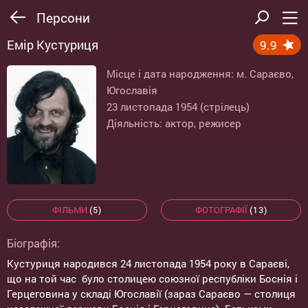
Персони
Емір Кустуриця
9.9
Місце і дата народження: м. Сараєво,
Югославія
23 листопада 1954 (стрілець)
Діяльність: актор, режисер
ФІЛЬМИ
(5)
ФОТОГРАФІЇ
(13)
Біографія:
Кустуриця народився 24 листопада 1954 року в Сараєві,
що на той час було столицею союзної республіки Боснія і
Герцеговина у складі Югославії (зараз Сараєво — столиця