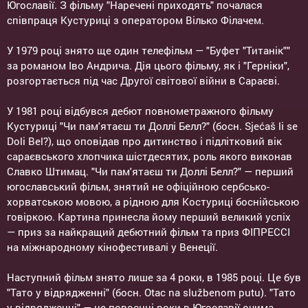
Югославії. З фільму "Наречені приходять" почалася
співпраця Кустуриці з оператором Вілько Філачем.
У 1979 році знято ще один телефільм — "Буфет "Титанік""
за романом Іво Андрича. Дія цього фільму, як і "Герніки",
розгортається під час Другої світової війни в Сараєві.
У 1981 році відбувся дебют повнометражного фільму
Кустуриці "Чи пам'ятаєш ти Доллі Белл?" (босн. Sjećaš li se
Doli Bel?), що оповідав про дитинство і підлітковий вік
сараєвського хлопчика шістдесятих, роль якого виконав
Славко Штимац. "Чи пам'ятаєш ти Доллі Белл?" — перший
югославський фільм, знятий не офіційною сербсько-
хорватською мовою, а рідною для Костуриці боснійською
говіркою. Картина принесла йому перший великий успіх
— приз за найкращий дебютний фільм та приз ФІПРЕССІ
на міжнародному кінофестивалі у Венеції.
Наступний фільм знято лише за 4 роки, в 1985 році. Це був
"Тато у відрядженні" (босн. Otac na službenom putu). "Тато
у відрядженні" — це повоєнні роки в Югославії очима