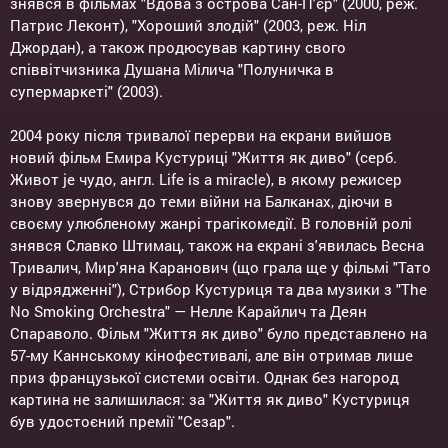
знявся в фільмах "Вдова з острова Сан-П'єр" (2000, реж.
Патрис Леконт), "Хороший злодій" (2003, реж. Ніл
Джордан), а також продюсував картину свого
співвітчизника Душана Мілича "Полуничка в
супермаркеті" (2003).
2004 року після тривалої перерви на екрани вийшов
новий фільм Емира Кустуриці "Життя як диво" (серб.
Живот је чудо, англ. Life is a miracle), в якому режисер
знову звернувся до теми війни на Балканах, діючи в
своєму улюбленому жанрі трагікомедії. В головній ролі
знявся Славко Штимац, також на екрані з'явилась Весна
Тривалич, Мир'яна Каранович (що грала ще у фільмі "Тато
у відрядженні"), Стрибор Кустуриця та два музики з "The
No Smoking Orchestra" — Нелле Карайлич та Деян
Спараволо. Фільм "Життя як диво" було представлено на
57-му Каннському кінофестивалі, але він отримав лише
приз французької системи освіти. Однак без нагород
картина не залишилася: за "Життя як диво" Кустуриця
був удостоєний премії "Сезар".