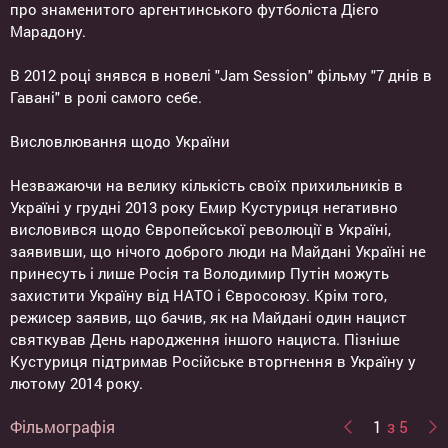
про знаменитого аргентинського футболіста Дієго
Марадону.
В 2012 році знявся в новелі "Jam Session" фільму "7 днів в
Гавані" в ролі самого себе.
Висловлювання щодо України
Незважаючи на велику кількість своїх прихильників в
Україні у грудні 2013 року Емир Кустуриця негативно
висловився щодо Європейської революції в Україні,
заявивши, що нічого доброго люди на Майдані Україні не
принесуть і лише Росія та Володимир Путін можуть
захистити Україну від НАТО і Євросоюзу. Крім того,
режисер заявив, що бачив, як на Майдані один нацист
святкував День народження іншого нациста. Пізніше
Кустуриця підтримав Російське вторгнення в Україну у
лютому 2014 року.
Фільмографія
1
з 5