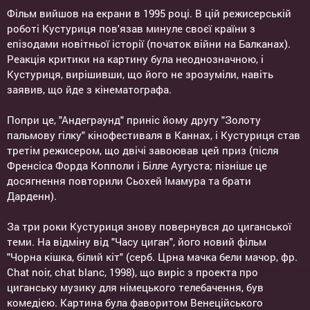
Фільм вийшов на екрани в 1995 році. В цій режисерській
роботі Кустуриця пов'язав минуле своєї країни з
епізодами новітньої історії (початок війни на Балканах).
Реакція критики на картину була неоднозначною, і
Кустуриця, вирішивши, що його не зрозуміли, навіть
заявив, що йде з кінематографа.
Попри це, "Андеграунд" приніс йому другу "Золоту
пальмову гілку" кінофестиваля в Каннах, і Кустуриця став
третім режисером, що двічі завоював цей приз (після
Френсіса Форда Копполи і Білле Аугуста; пізніше це
досягнення повторили Сьохей Імамура та брати
Дарденн).
За три роки Кустуриця знову повернувся до циганської
теми. На відміну від "Часу циган", його новий фільм
"Чорна кішка, білий кіт" (серб. Црна мачка бели мачор, фр.
Chat noir, chat blanc, 1998), що виріс з проекта про
циганську музику для німецького телебачення, був
комедією. Картина була фаворитом Венеційського