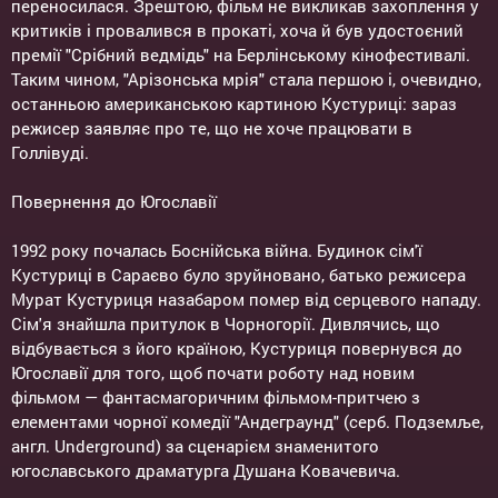
переносилася. Зрештою, фільм не викликав захоплення у
критиків і провалився в прокаті, хоча й був удостоєний
премії "Срібний ведмідь" на Берлінському кінофестивалі.
Таким чином, "Арізонська мрія" стала першою і, очевидно,
останньою американською картиною Кустуриці: зараз
режисер заявляє про те, що не хоче працювати в
Голлівуді.
Повернення до Югославії
1992 року почалась Боснійська війна. Будинок сім'ї
Кустуриці в Сараєво було зруйновано, батько режисера
Мурат Кустуриця назабаром помер від серцевого нападу.
Сім'я знайшла притулок в Чорногорії. Дивлячись, що
відбувається з його країною, Кустуриця повернувся до
Югославії для того, щоб почати роботу над новим
фільмом — фантасмагоричним фільмом-притчею з
елементами чорної комедії "Андеграунд" (серб. Подземље,
англ. Underground) за сценарієм знаменитого
югославського драматурга Душана Ковачевича.