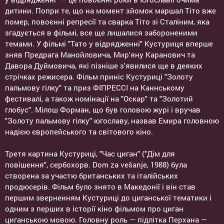
дитини. Попри те, що на момент зйомок маршал Тіто вже
помер, повоєнні репресії та сварка Тіто зі Сталіним, яка
згадується в фільмі, все ще лишалися забороненими
темами. У фільмі "Тато у відрядженні" Кустуриця вперше
зняв Предрага Манойловича, Мир'яну Каранович та
Давора Дуймовича, які пізніше з'явилися ще в деяких
стрічках режисера. Фільм приніс Кустуриці "Золоту
пальмову гілку" та приз ФІПРЕССІ на Каннському
фестивалі, а також номінації на "Оскар" та "Золотий
глобус". Мілош Форман, що був головою журі і вручав
"Золоту пальмову гілку" югославу, назвав Емира головною
надією європейського та світового кіно.
Третя картина Кустуриці, "Час циган" ("Дім для
повішення", сербохорв. Dom za vešanje, 1988) була
створена за участю британських та італійських
продюсерів. Фільм було знято в Македонії і він став
першим зверненням Кустуриці до циганської тематики і
одним з перших в історії кіно фільмом про циган
циганською мовою. Головну роль — підлітка Перхана —