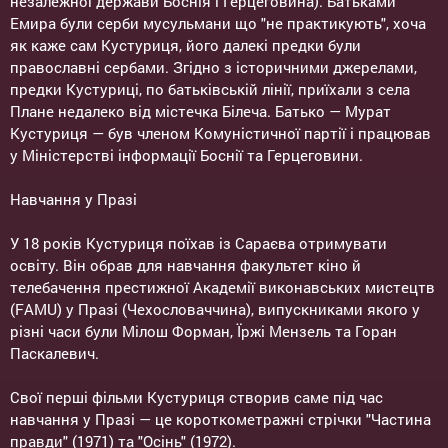
незалежної держави Боснія і Герцеговина). Батьками
Емира були серби мусульмани що "не практикують", хоча
як каже сам Кустуриця, його далекі предки були
православні сербами. Згідно з історичними джерелами,
предки Кустуриці, по батьківській лінії, приїхали з села
Плане недалеко від містечка Білеча. Батько — Мурат
Кустуриця — був членом Комуністичної партії і працював
у Міністерстві інформації Боснії та Герцеговини.
Навчання у Празі
У 18 років Кустуриця поїхав із Сараєва отримувати
освіту. Він обрав для навчання факультет кіно й
телебачення престижної Академії виконавських мистецтв
(FAMU) у Празі (Чехословаччина), випускниками якого у
різні часи були Мілош Форман, Їржі Мензель та Горан
Паскалевич.
Свої перші фільми Кустуриця створив саме під час
навчання у Празі — це короткометражні стрічки "Частина
правди" (1971) та "Осінь" (1972).