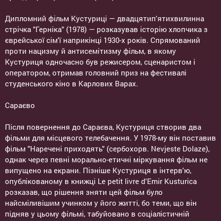
Дипломний фільм Кустуриці — двадцятип'ятихвилинна
стрічка "Герніка" (1978) — розказував історію хлопчика з
єврейської сім'ї наприкінці 1930-х років. Спрямований
проти нацизму й антисемітизму фільм, в якому
Кустуриця одночасно був режисером, сценаристом і
оператором, отримав головний приз на фестивалі
студенського кіно в Карлових Варах.
Сараєво
Після повернення до Сараєва, Кустуриця створив два
фільми для місцевого телебачення. У 1978-му він поставив
фільм "Наречені приходять" (сербохорв. Nevjeste Dolaze),
однак через певні морально-етичні міркування фільм не
випущено на екрани. Пізніше Кустуриця в інтерв'ю,
опублікованому в книжці Le petit livre d'Emir Kusturica
розказав, що рішення зняти цей фільм було
найсміливішим учинком у його житті, бо теми, що він
підняв у цьому фільмі, табуйовано в соціалістичній