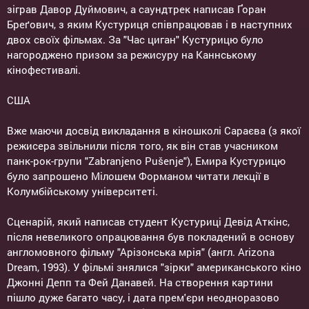
зіграв Давор Дуймович, а саундтрек написав Ґоран
Бреґович, з яким Кустуриця співпрацював і в наступних
двох своїх фільмах. За "Час циган" Кустурицю було
нагороджено призом за режисуру на Каннському
кінофестивалі.
США
Вже маючи досвід викладання в кіношколі Сараєва (з якої
режисера звільнили після того, як він став учасником
панк-рок-групи "Zabranjeno Pušenje"), Емира Кустурицю
було запрошено Мілошем Форманом читати лекції в
Колумбійському університеті.
Сценарій, який написав студент Кустуриці Девід Аткінс,
після невеликого опрацювання був покладений в основу
англомовного фільму "Арізонська мрія" (англ. Arizona
Dream, 1993). У фільмі знялися "зірки" американського кіно
Джонні Депп та Фей Данавей. На створення картини
пішло дуже багато часу, і дата прем'єри неодноразово