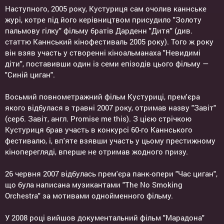
Наступного, 2005 року, Кустуриця сам очолив каннське
журі, котре під його керівництвом присудило "Золоту
пальмову гілку" фільму братів Дарденн "Дитя" (див.
статтю Каннський кінофестиваль 2005 року). Того ж року
він взяв участь у створенні кіноальманаха "Невидимі
діти", поставивши один із семи епізодів цього фільму —
"Синій циган".
Восьмий повнометражний фільм Кустуриці, прем'єра
якого відбулася в травні 2007 року, отримав назву "Завіт"
(серб. Завіт, англ. Promise me this). З цією стрічкою
Кустуриця брав участь в конкурсі 60-го Каннського
фестивалю, і, вп'яте взявши участь у цьому престижному
кіноперегляді, вперше не отримав жодного призу.
26 червня 2007 відбулась прем'єра панк-опери "Час циган",
що була написана музикантами "The No Smoking
Orchestra" за мотивами однойменного фільму.
У 2008 році вийшов документальний фільм "Марадона"