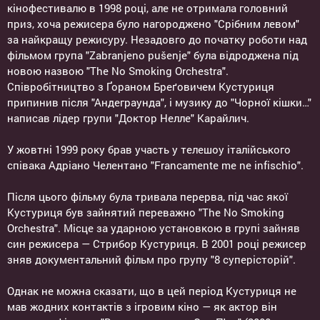
кінофестивалю в 1998 році, але не отримала головний
приз, хоча режисера було нагороджено "Срібним левом"
за найкращу режисуру. Незадовго до початку роботи над
фільмом група "Zabranjeno pušenje" була відроджена під
новою назвою "The No Smoking Orchestra".
Співробітництво з Ґораном Бреґовичем Кустуриця
припинив після "Андеграунда", і музику до "Чорної кішки…"
написав лідер групи "Доктор Нелле" Карайлич.
У жовтні 1999 року брав участь у телешоу італійського
співака Адріано Челентано "Francamente me ne infischio".
Після цього фільму була тривала перерва, під час якої
Кустуриця був зайнятий переважно "The No Smoking
Orchestra". Місце за ударною установкою в групі зайняв
син режисера — Стрибор Кустуриця. В 2001 році режисер
зняв документальний фільм про групу "8 суперісторій".
Однак не можна сказати, що в цей період Кустуриця не
мав жодних контактів з ігровим кіно — як актор він