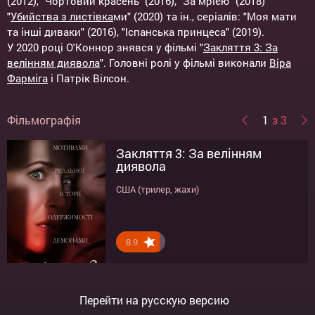
(2012), "Чортовий красень" (2016), "За мрією" (2018)
"
Убийства з листівка
ми" (2020) та ін., серіалів: "Моя мати
та інші диваки" (2016), "Іспанська принцеса" (2019).
У 2020 році О'Коннор знявся у фільмі "
Закляття 3: За
велінням диявола
". Головні ролі у фільмі виконали
Віра
Фарміга
і Патрік Вілсон.
Фільмографія
1
з 3
Закляття 3: За велінням
Убивства з листівками
За мрією
диявола
Великобританія, США (трилер, кримінал)
Великобританія, США (мелодрама, музика)
США (трилер, жахи)
8.9
7.7
7.4
Перейти на русскую версию