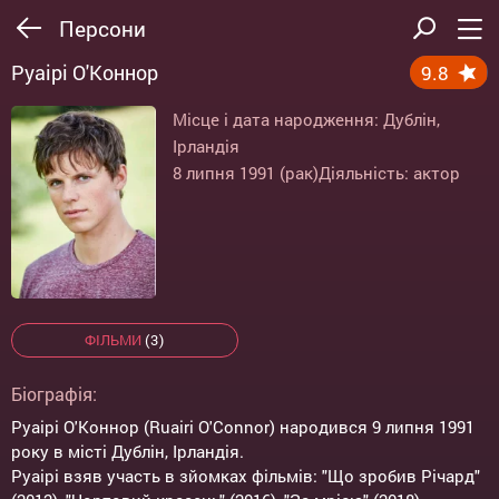
Персони
Руаірі О'Коннор
9.8
Місце і дата народження: Дублін,
Ірландія
8 липня 1991 (рак)
Діяльність: актор
ФІЛЬМИ
(3)
Біографія:
Руаірі О'Коннор (Ruairi O'Connor) народився 9 липня 1991
року в місті Дублін, Ірландія.
Руаірі взяв участь в зйомках фільмів: "Що зробив Річард"