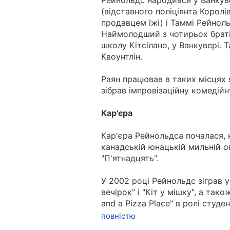
Рейнольдс народився у Ванкуве
(відставного поліціянта Королів
продавцем їжі) і Таммі Рейноль
Наймолодший з чотирьох братів
школу Кітсілано, у Ванкувері. 
Квоунтлін.
Раян працював в таких місцях як
зібрав імпровізаційну комедійн
Кар'єра
Кар'єра Рейнольдса почалася, к
канадській юнацькій мильній оп
"П'ятнадцять".
У 2002 році Рейнольдс зіграв 
вечірок" і "Кіт у мішку", а так
and a Pizza Place" в ролі студ
повністю