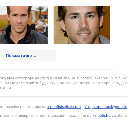
Показати ще ...
го кінематографа на сайті KINOafisha.ua. Біографії акторів і їх філь
і. Ви можете знайти будь-яку інформацію: актриси і актори кіно, д
життя.
 пропозиціях пишіть нам на
kinoafisha@ukr.net
Угода про конфіденцій
активного, відкритого для індексації посилання на
kinoafisha.ua
обов’