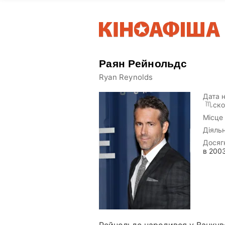
Раян Рейнольдс
Ryan Reynolds
Дата 
ско
Місце
Діяльн
Досяг
в 2003