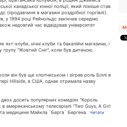
рі, Британська Колумбія, в родині Джеймса
1974, 52 року
ської канадської кінної поліції, який пізніше став
дс (продавчиня в магазині роздрібної торгівлі).
, у 1994 році Рейнольдс закінчив середню
Також недовгий час відвідував університет
М
 яхт-клуби, нічні клуби та бакалійні магазини, і
у групу "Жовтий Сніг", коли був дитиною.
оли він був ще хлопчиськом і зіграв роль Біллі в
ері Hillside, в США, однак отримала назву
у двох досить популярних комедіях "Король
ож в американському телесеріалі "Two Guys, A Girl
ента медицини Майкла `Берга` Бергена.
Читати