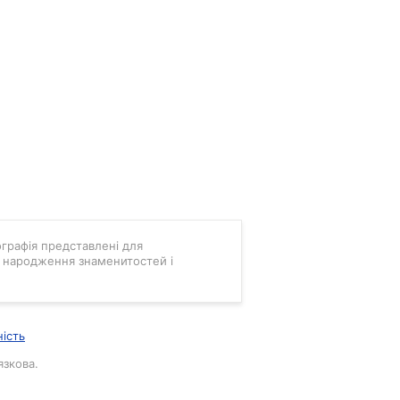
мографія представлені для
ні народження знаменитостей і
ність
язкова.