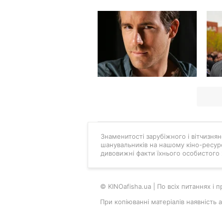
Знаменитості зарубіжного і вітчизняно
шанувальників на нашому кіно-ресурс
дивовижні факти їхнього особистого 
© KINOafisha.ua | По всіх питаннях і
При копіюванні матеріалів наявність 