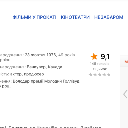
ФІЛЬМИ У ПРОКАТІ
КІНОТЕАТРИ
НЕЗАБАРОМ
народження:
23 жовтня 1976
, 49 років
9,1
рпіон
І
145 голосів
 народження:
Ванкувер, Канада
Оцінити:
ість:
актор, продюсер
нення:
Володар премії Молодий Голлівуд
 році.
Ірина Карева