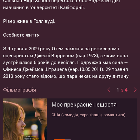
Carlsbad High School переїхала в Лос-Анджелес для
навчання в Університеті Каліфорнії.
Різер живе в Голлівуді.
Особисте життя
З 9 травня 2009 року Отем заміжня за режисером і
сценаристом Джессі Ворреном (нар.1978), з яким вона
зустрічалася 6 років до весілля. Подружжя має сина —
Фіннеса Джеймса Штрацела (нар.10.05.2011). 29 травня
2013 року стало відомо, що пара чекає на другу дитину.
Фільмографія
1
з 4
Моє прекрасне нещастя
Саллі
Агент під прикриттям
Пропащие ребята 2: Племя
США (комедія, екранізація, романтика)
США (драма)
США (комедія, бойовик)
США (трилер, комедія, жахи)