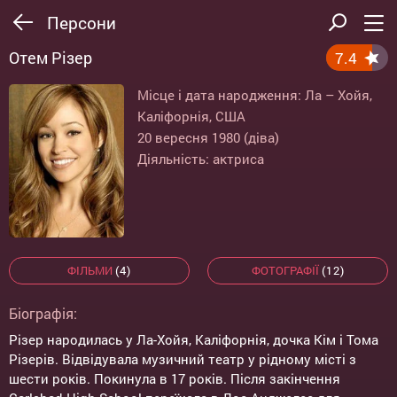
Персони
Отем Різер
7.4
Місце і дата народження: Ла – Хойя,
Каліфорнія, США
20 вересня 1980 (діва)
Діяльність: актриса
ФІЛЬМИ
(4)
ФОТОГРАФІЇ
(12)
Біографія:
Різер народилась у Ла-Хойя, Каліфорнія, дочка Кім і Тома
Різерів. Відвідувала музичний театр у рідному місті з
шести років. Покинула в 17 років. Після закінчення