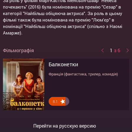
За роль у фільмі Марі-Кастіль Менсьон-Шаар "Небеса
почекають" (2016) була номінована на премію "Сезар" в
категорії "Найбільш обіцяюча актриса". За роль в цьому
фільмі також була номінована на премію "Люм'єр" в
номінації "Найбільш обіцяюча актриса" (спільно з Наомі
Амарже).
Фільмографія
1
з 6
Балконетки
Еммануель
Кредитні пройдисвіти
Портрет дівчини у вогні
Полуничка
Серцеїд: повернення героя
Франція (фантастика, трилер, комедія)
Франція (драма)
Франція (комедія)
Франція (мелодрама, історичний)
Франція (мелодрама)
Франція (комедія)
8.1
9.1
4.2
7.1
4.2
6.9
Перейти на русскую версию