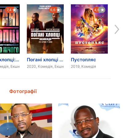
7,4
6,6
4,6
Погані хлопці: все або нічого
Погані хлопці назавжди
Пустопляс
медія, Екшн
2020, Комедія, Екшн
2019, Комедія
2011, Комеді
Фотографії