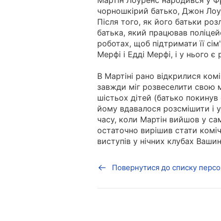
Мартін Лоуренс народився у Фр
чорношкірий батько, Джон Лоу
Після того, як його батьки роз
батька, який працював поліцей
роботах, щоб підтримати її сім
Мерфі і Едді Мерфі, і у нього є
В Мартіні рано відкрилися комі
завжди міг розвеселити свою м
шістьох дітей (батько покинув
йому вдавалося розсмішити і у
часу, коли Мартін вийшов у сам
остаточно вирішив стати комі
виступів у нічних клубах Вашин
Повернутися до списку персо