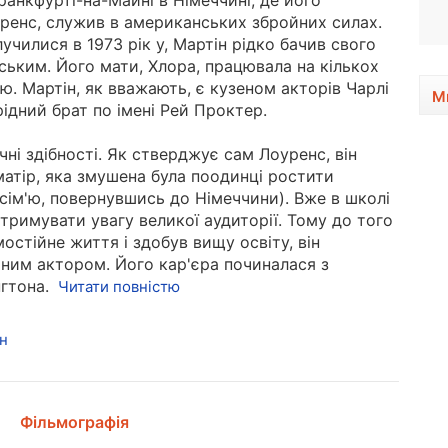
анкфурті-на-Майні в Німеччині, де його
1993, 33 року
ренс, служив в американських збройних силах.
лучилися в 1973 рік у, Мартін рідко бачив свого
ським. Його мати, Хлора, працювала на кількох
'ю. Мартін, як вважають, є кузеном акторів Чарлі
М
 рідний брат по імені Рей Проктер.
чні здібності. Як стверджує сам Лоуренс, він
атір, яка змушена була поодинці ростити
 сім'ю, повернувшись до Німеччини). Вже в школі
тримувати увагу великої аудиторії. Тому до того
остійне життя і здобув вищу освіту, він
чним актором. Його кар'єра починалася з
гтона.
Читати повністю
н
Фільмографія