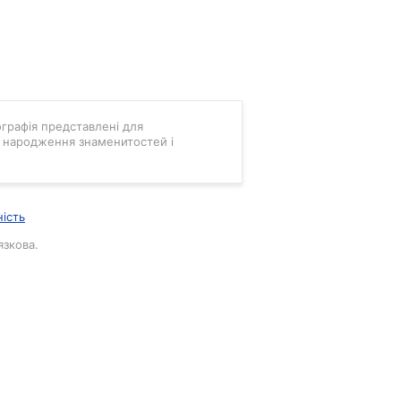
мографія представлені для
ні народження знаменитостей і
ність
язкова.