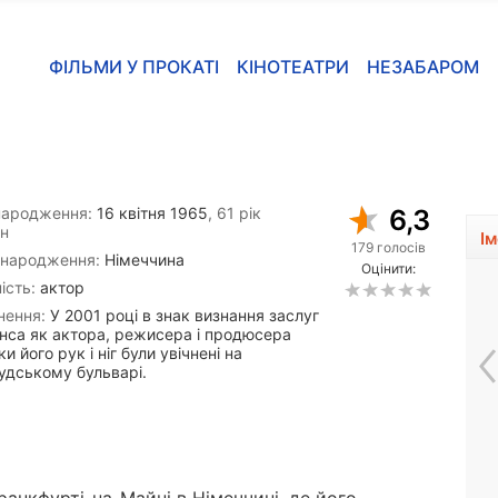
ФІЛЬМИ У ПРОКАТІ
КІНОТЕАТРИ
НЕЗАБАРОМ
народження:
16 квітня 1965
, 61 рік
6,3
н
І
179 голосів
 народження:
Німеччина
Оцінити:
ість:
актор
нення:
У 2001 році в знак визнання заслуг
нса як актора, режисера і продюсера
ки його рук і ніг були увічнені на
удському бульварі.
Шарлотта МакКінні