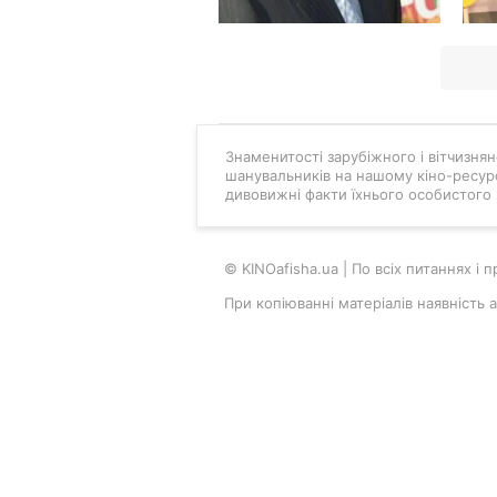
Знаменитості зарубіжного і вітчизняно
шанувальників на нашому кіно-ресурс
дивовижні факти їхнього особистого 
© KINOafisha.ua | По всіх питаннях і
При копіюванні матеріалів наявність 