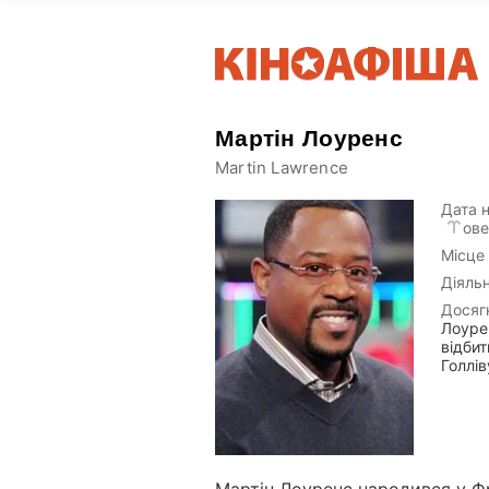
Мартін Лоуренс
Martin Lawrence
Дата 
ове
Місце
Діяльн
Досяг
Лоуре
відбит
Голлів