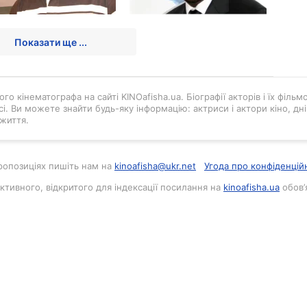
Показати ще ...
го кінематографа на сайті KINOafisha.ua. Біографії акторів і їх філь
і. Ви можете знайти будь-яку інформацію: актриси і актори кіно, д
життя.
 пропозиціях пишіть нам на
kinoafisha@ukr.net
Угода про конфіденцій
активного, відкритого для індексації посилання на
kinoafisha.ua
обов’