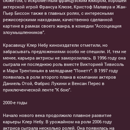
сюжетом, с искрометным французским юмором, хорошей
актерской игрой Франсуа Клюзе, Кристоф Малавуа и Жан-
Пьер Биссон также в главных ролях, с интересными
режиссерскими находками, качественно сделанной
картине в рамках своего жанра, в комедии "Ассоциация
злоумышленников".
Красавицу Клер Небу киноиздатели отметили, но
забрасывать предложениями особо не спешили. И, тем не
менее, карьера актрисы не заморозилась. В 1996 году она
сыграла не последнюю роль вместе Викторией Тивисоль
и Мари Трентиньян в мелодраме "Понетт". В 1997 году
появилась в роли второго плана в компании актеров
Даниель Отой, Фабрис Лукини и Венсан Перес в
приключенческой ленте "К бою".
2000-е годы
Начало нового века продолжило плавное развитие
карьеры Клер Небу. В урожайном на роли 2006 году
актриса сыграла несколько ролей. Она появилась на