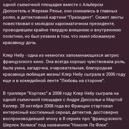
одной съемочной площадке вместе с Альбером
Дюпонтель и Жереми Ренье, они снимались в главных
ролях, в детективной картине "Президент". Сюжет ленты
повествовал о молодом харизматичном президенте,
проводившем крайне твердую внешнюю и внутреннюю
политики, но был уязвим в том, что имел обожаемую
красавицу дочь.
Клер Небу - одна из немногих запоминающихся актрис
французского кино. Она всегда хорошо чувствовала роль,
была умна, загадочна, очаровательная, благородная
красавица любящая жизнь! Клер Небу сыграла в 2006 году
еще и в комедийной ленте "Любовь на стороне".
В триллере "Кортекс" в 2008 году Клер Небу сыграла на
одной съемочной площадке с Андре Дюссолье и Мартой
Келлер. 28 октября 2008 года во Франции стартовал
интересный костюмный сериал, детектив, достоверно
воспроизводивший эпоху в 8 сериях про "французского
Шерлок Холмса" под названием "Николя Ле Флок".