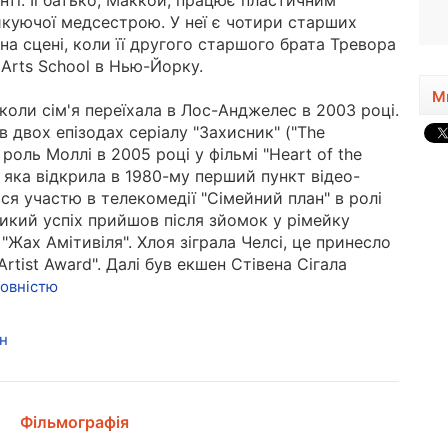
ті. Її батько, Маккой, працює пластичним
1996, 30 років
тикуючої медсестрою. У неї є чотири старших
на сцені, коли її другого старшого брата Тревора
g Arts School в Нью-Йорку.
М
, коли сім'я переїхала в Лос-Анджелес в 2003 році.
в двох епізодах серіалу "Захисник" ("The
роль Моллі в 2005 році у фільмі "Heart of the
, яка відкрила в 1980-му перший пункт відео-
я участю в телекомедії "Сімейний план" в ролі
икий успіх прийшов після зйомок у рімейку
Жах Амітивіля". Хлоя зіграла Челсі, це принесло
rtist Award". Далі був екшен Стівена Сігала
повністю
н
Фільмографія