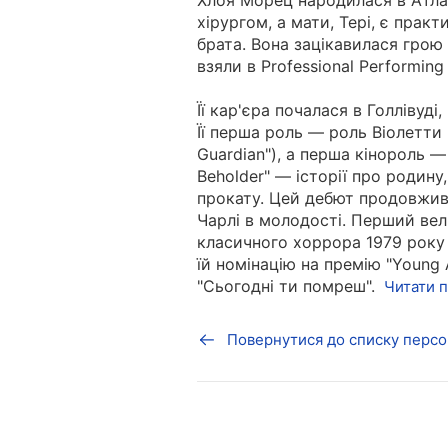
Хлоя Морец народилася в Атлан
хірургом, а мати, Тері, є прак
брата. Вона зацікавилася грою 
взяли в Professional Performin
Її кар'єра почалася в Голлівуді
Її перша роль — роль Віолетти 
Guardian"), а перша кінороль — 
Beholder" — історії про родину
прокату. Цей дебют продовживс
Чарлі в молодості. Перший вел
класичного хоррора 1979 року "
їй номінацію на премію "Young A
"Сьогодні ти помреш".
Читати 
Повернутися до списку персо