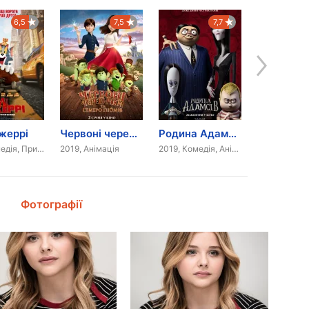
6,5
7,5
7,7
Джеррі
Червоні черевички та семеро гномів
Родина Адамсів
2021, Комедія, Пригоди, Сімейний, Анімація
2019, Анімація
2019, Комедія, Анімація
2018, Триле
Фотографії