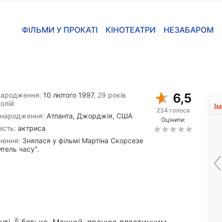
ФІЛЬМИ У ПРОКАТІ
КІНОТЕАТРИ
НЕЗАБАРОМ
народження:
10 лютого 1997
, 29 років
6,5
олій
І
234 голоса
 народження:
Атланта, Джорджія, США
Оцінити:
ість:
актриса
нення:
Знялася у фільмі Мартіна Скорсезе
тель часу".
Ліам Джеймс