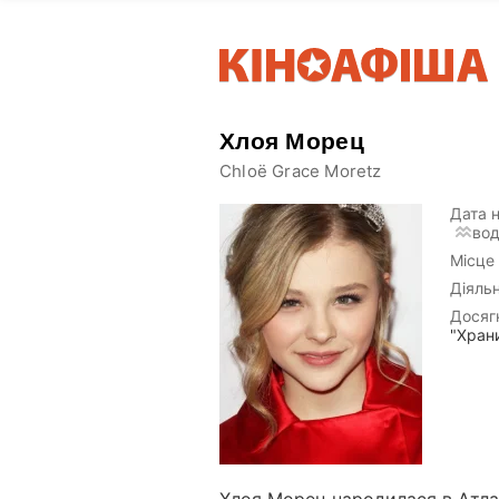
Хлоя Морец
Chloë Grace Moretz
Дата 
вод
Місце
Діяльн
Досяг
"Храни