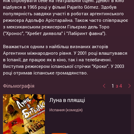
ніж спробувати себе на театральній сцені. Дебют в кіно
відбувся в 1965 році у фільмі Pajarito Gómez. Здобув
популярність завдяки участі в роботах аргентинського
режисера Адольфо Арістарайна. Також часто співпрацює
з мексиканським режисером Гільєрмо дель Торо
("Хронос", "Хребет диявола" і "Лабіринт фавна").
Вважається одним з найбільш визнаних акторів
Аргентини міжнародного рівня. У 2001 році влаштувався
в Іспанії, де працює як в кіно, так і на телебаченні.
Виступив режисером іспанської стрічки "Кроки". У 2003
році отримав іспанське громадянство.
Фільмографія
1
з 4
Луна в пляшці
Хребет диявола
Лабиринт Фавна
Корпорация аферистов
Испания (комедія)
Испания, Мексика (фантастика, трилер,
США/Мексика/Испания (трилер, драма)
США (трилер, драма)
жахи)