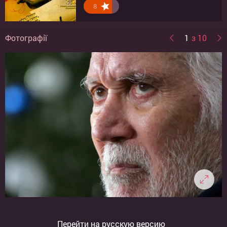
8.1
7.9
6.3
8
Фотографії
1
з 10
Перейти на русскую версию