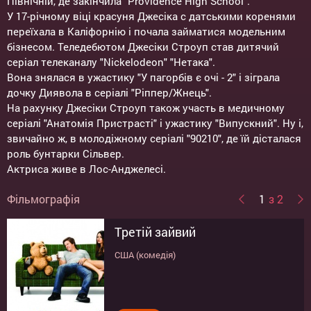
Північній, де закінчила "Providence High School".
У 17-річному віці красуня Джесіка c датськими коренями
переїхала в Каліфорнію і почала займатися модельним
бізнесом. Теледебютом Джесіки Строуп став дитячий
серіал телеканалу "Nickelodeon" "Нетака".
Вона знялася в ужастику "У пагорбів є очі - 2" і зіграла
дочку Диявола в серіалі "Ріппер/Жнець".
На рахунку Джесіки Строуп також участь в медичному
серіалі "Анатомія Пристрасті" і ужастику "Випускний". Ну і,
звичайно ж, в молодіжному серіалі "90210", де їй дісталася
роль бунтарки Сільвер.
Актриса живе в Лос-Анджелесі.
Фільмографія
1
з 2
Третій зайвий
У холмов есть глаза 2
США (комедія)
США (трилер)