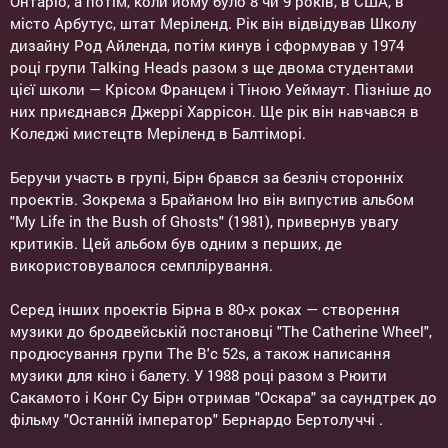
Онтаріо, а потім, коли йому було 8 чи 9 років, в США, в
місто Арбутус, штат Меріленд. Рік він відвідував Школу
дизайну Род Айленда, потім кинув і сформував у 1974
році групи Talking Heads разом з ще двома студентами
цієї школи — Крісом Францем і Тіною Уеймаут. Пізніше до
них приєднався Джеррі Харрісон. Ще рік він навчався в
Коледжі мистецтв Меріленд в Балтіморі.
Беручи участь в групі, Бірн брався за безліч сторонніх
проектів. Зокрема з Брайаном Іно він випустив альбом
"My Life in the Bush of Ghosts" (1981), привернув увагу
критиків. Цей альбом був одним з перших, де
використовувалося семплірування.
Серед інших проектів Бірна в 80-х роках — створення
музики до бродвейській постановці "The Catherine Wheel",
продюсування групи The B'c 52s, а також написання
музики для кіно і балету. У 1988 році разом з Рюити
Сакамото і Конг Су Бірн отримав "Оскара" за саундтрек до
фільму "Останній імператор" Бернардо Бертолуччі .