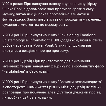
У 90-х роках Бірн заснував власну звукозаписну фірму
"Luaka Bop", з допомогою якої просував бразильську
музику, читав лекції, почав професійно займатися
фотографією. Зараз його виставки проходять у галереях
сучасного мистецтва по всьому світу.
У 2003 році Бірн випустив книгу "Envisioning Emotional
Epistemological Information" з DVD-додатком, який містить
роботи артиста в Power Point. З тих пір і донині він
виступає з лекціями про цю програму.
У 2005 році Девід Бірн пристосував для виконання
музичних творів занедбану фабрику по виробництву фарб
"Fargfabriken" в Стокгольмі.
У 2009 році Бірн випустив книгу "Записки велосипедиста"
з спостереженнями життя різних міст, де Девід не тільки
розповідає про побачене, але й ділиться думками про те,
як зробити цей світ кращим.