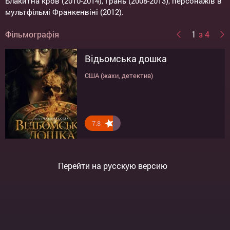
Блакитна кров (2010-2014), Грань (2008-2013), персонажів в
мультфільмі Франкенвіні (2012).
Фільмографія
1
з 4
Відьомська дошка
Черлідерки
Кохання та інші обставини
Чарлі Сент-Клауд: подвійна
реальність
США (жахи, детектив)
Великобританія, США (комедія)
США (драма, комедія)
США (драма)
7.8
5.8
7.4
7.9
Перейти на русскую версию