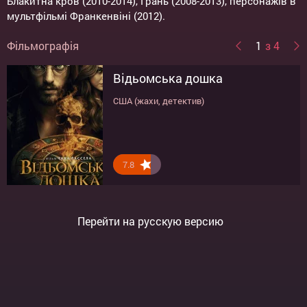
Блакитна кров (2010-2014), Грань (2008-2013), персонажів в
мультфільмі Франкенвіні (2012).
Фільмографія
1
з 4
Відьомська дошка
Черлідерки
Кохання та інші обставини
Чарлі Сент-Клауд: подвійна
реальність
США (жахи, детектив)
Великобританія, США (комедія)
США (драма, комедія)
США (драма)
7.8
5.8
7.4
7.9
Перейти на русскую версию