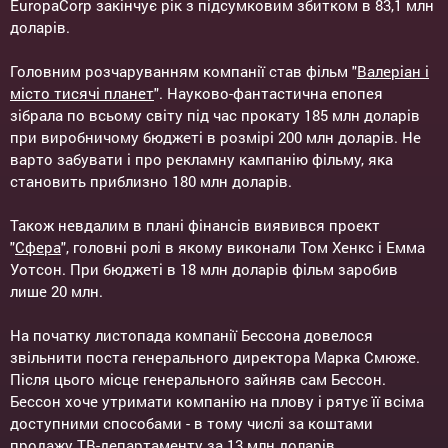
EuropaCorp закінчує рік з підсумковим збитком в 83,1 млн
доларів.
Головним розчаруванням компанії став фільм "
Валеріан і
місто тисячі планет
". Науково-фантастична епопея
зібрала по всьому світу під час прокату 185 млн доларів
при виробничому бюджеті в розмірі 200 млн доларів. Не
варто забувати і про рекламну кампанію фільму, яка
становить приблизно 180 млн доларів.
Також невдалим в плані фінансів виявився проект
"
Сфера
", головні ролі в якому виконали Том Хенкс і Емма
Уотсон. При бюджеті в 18 млн доларів фільм заробив
лише 20 млн.
На початку листопада компанії Бессона довелося
звільнити поста генерального директора Марка Смюже.
Після цього місце генерального зайняв сам Бессон.
Бессон хоче утримати компанію на плову і рятує її всіма
доступними способами - в тому числі за коштами
продажу ТВ-департаменту за 13 млн доларів.