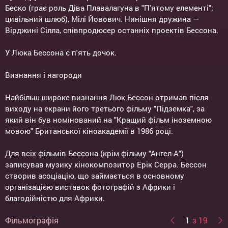
Беско (грає роль Діва Плавалагуна в "П'ятому елементі";
цивільний шлюб), Мілі Йовович. Нинішня дружина —
Вірджині Сілла, співпродюсер останніх проектів Бессона.
У Люка Бессона є п'ять дочок.
Визнання і нагороди
Найбільш широке визнання Люк Бессон отримав після
виходу на екрани його третього фільму "Підземка", за
який він був номінований на "Кращий фільм іноземною
мовою" Британської кіноакадемії в 1986 році.
Для всіх фільмів Бессона (крім фільму "Ангел-А")
записував музику кінокомпозитор Ерік Серра. Бессон
створив асоціацію, що займається в основному
організацією виставок фотографій з Африки і
благодійністю для Африки.
Фільмографія
1
з 19