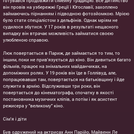
готувався продовжити сімейну традицію. Все дитинство
він провів на узбережжі Греції і Югославії, захоплено
займаючись пірнанням і підводною фотозйомкою. Мрією
було стати спеціалістом з дельфінів. Однак мріям не
судилося збутися. У 17 років в результаті нещасного
випадку він втрачає можливість займатися своєю
улюбленою справою.
Люк повертається в Париж, де займається то тим, то
іншим, поки не прив'язується до кіно. Він дивиться багато
фільмів, працює на знімальних майданчиках, на
допоміжних ролях. У 19 років він їде в Голлівуд, але,
попрацювавши там, повертається на батьківщину і йде
служити в армію. Відслуживши три роки, він
повертається до кінематографа, спочатку в якості
постановника музичних кліпів, а потім і як асистент
режисера у "великому" кіно.
Сім'я і діти
Був одружений на актрисах Анн Парійо, Майвенн Ле