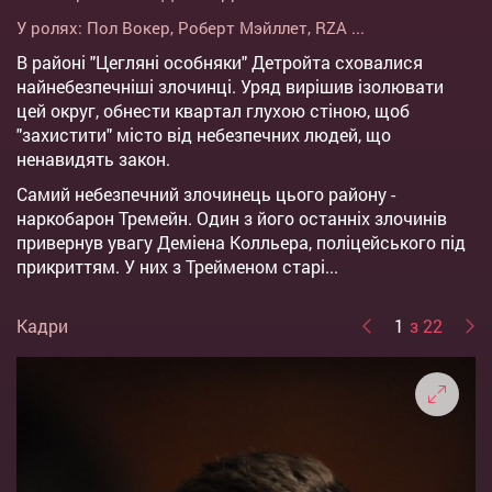
У ролях:
Пол Вокер
,
Роберт Мэйллет
,
RZA
...
В районі "Цегляні особняки" Детройта сховалися
найнебезпечніші злочинці. Уряд вирішив ізолювати
цей округ, обнести квартал глухою стіною, щоб
"захистити" місто від небезпечних людей, що
ненавидять закон.
Самий небезпечний злочинець цього району -
наркобарон Тремейн. Один з його останніх злочинів
привернув увагу Деміена Колльера, поліцейського під
прикриттям. У них з Трейменом старі...
Кадри
1
з 22