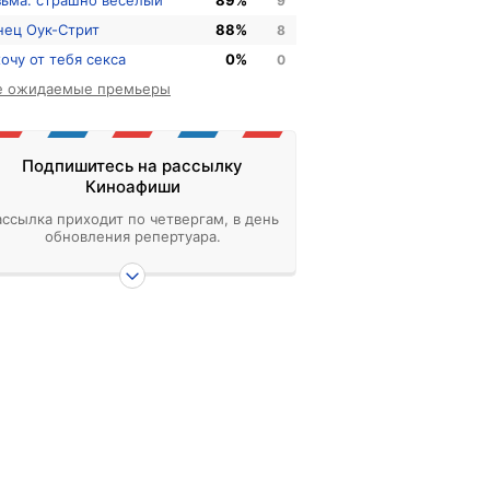
зьма: страшно веселый
89%
9
нец Оук-Стрит
88%
8
хочу от тебя секса
0%
0
е ожидаемые премьеры
Подпишитесь на рассылку
Киноафиши
ассылка приходит по четвергам, в день
обновления репертуара.