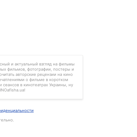
есный и актуальный взгляд на фильмы
мых фильмов, фотографии, постеры и
очитать авторские рецензии на кино
ечатлениями о фильме в коротком
 сеансов в кинотеатрах Украины, ну
INOafisha.ua!
фиденциальности
тельно.