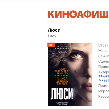
Люси
Lucy
18+
Страна
Жанр:
Режис
Сцена
Продю
Актёр
Морг
Чхве 
Премь
Миров
Кассо