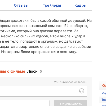
Отзывы
Трейлеры
Кадры
бящая дискотеки, была самой обычной девушкой. На
а просыпается в незнакомой комнате. Ей сообщают,
ркотиками, который она должна перевезти. За
несколько сильных ударов, в том числе и удар в
в её тело, попадают в организм, но действуют
ащается в смертельно опасное создание с особыми
 Из жертвы Люси превращается в охотницу.
вы о фильме
Люси
0
255
символов осталось
О
Ме
То
Опубликовать