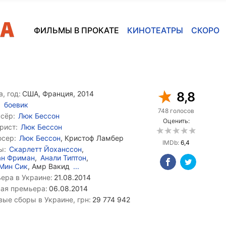
ФИЛЬМЫ В ПРОКАТЕ
КИНОТЕАТРЫ
СКОРО
, год:
США, Франция, 2014
8,8
боевик
748 голосов
сёр:
Люк Бессон
Оценить:
рист:
Люк Бессон
сер:
Люк Бессон
, Кристоф Ламбер
IMDb:
6,4
ы:
Скарлетт Йоханссон
,
ан Фриман
,
Анали Типтон
,
Мин Сик
, Амр Вакид
...
ера в Украине:
21.08.2014
ая премьера:
06.08.2014
вые сборы в Украине, грн:
29 774 942