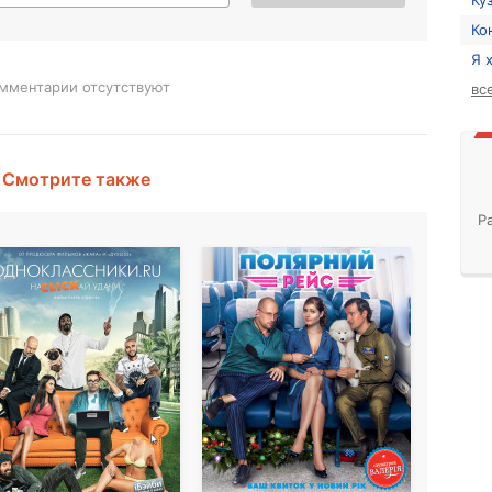
Ку
Ко
Я 
мментарии отсутствуют
вс
Смотрите также
Р