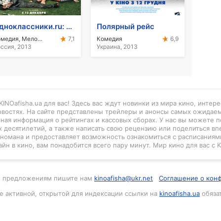
Одноклассники.ru: НаCLICKай удачу
Полярный рейс
Комедия, Мелодрама
Комедия
7,1
6,9
ссия, 2013
Украина, 2013
INOafisha.ua для вас! Здесь вас ждут новинки из мира кино, интер
новостях. На сайте представлены трейлеры и анонсы самых ожидае
нная информация о рейтингах и кассовых сборах. У нас вы можете п
 десятилетий, а также написать свою рецензию или поделиться вп
киномана и предоставляет возможность ознакомиться с расписаниями
айн в кино, вам понадобится всего пару минут. Мир кино для вас с K
м и предложениям пишите нам
kinoafisha@ukr.net
Соглашение о кон
е активной, открытой для индексации ссылки на
kinoafisha.ua
обяза