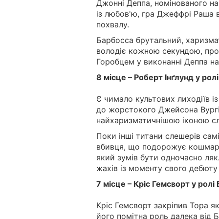
Джонні Деппа, номінованого на
із любов'ю, гра Джеффрі Раша 
похвалу.
Барбосса брутальний, харизма
володіє кожною секундою, пров
Горобцем у виконанні Деппа на
8 місце – Роберт Інґлунд у рол
Є чимало культових лиходіїв із
до жорстокого Джейсона Вургі
найхаризматичнішою іконою сл
Поки інші титани слешерів самі 
вбивця, що подорожує кошмара
який зумів бути одночасно ляк
жахів із моменту свого дебюту
7 місце – Кріс Гемсворт у ролі Б
Кріс Гемсворт закріпив Тора я
його помітна роль далека від Бо