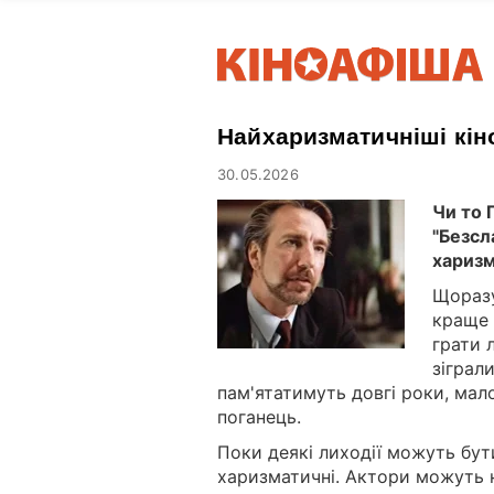
Найхаризматичніші кіноз
30.05.2026
Чи то 
"Безсл
харизм
Щоразу
краще 
грати 
зіграли
пам'ятатимуть довгі роки, мал
поганець.
Поки деякі лиходії можуть бут
харизматичні. Актори можуть н