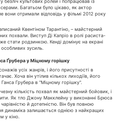
у безліч культових ролей і попрацював із
ерами. Багатьом було цікаво, як актор
ле вони отримали відповідь у фільмі 2012 року
написаний Квентіном Тарантіно, – майстерний
дних похвали. Виступ Ді Капріо в ролі расиста-
же стати родзинкою. Кенді домінує на екрані
 особливих зусиль.
анса Ґрубера у Міцному горішку
онажів усіх жанрів, і його присутності в
ачає. Хоча він утілив кількох лиходіїв, його
Ганса Грубера в "Міцному горішку".
чезну кількість похвал як майстерний бойовик, і
ити. Як тло Джону Макклейну у виконанні Брюса
а чарівністю й дотепністю. Він був повною
хня динаміка залишається однією з найкращих
м у кіно.