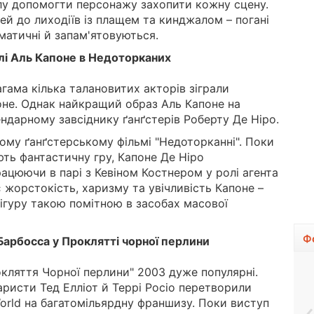
илу допомогти персонажу захопити кожну сцену.
ей до лиходіїв із плащем та кинджалом – погані
зматичні й запам'ятовуються.
олі Аль Капоне в Недоторканих
гама кілька талановитих акторів зіграли
оне. Однак найкращий образ Аль Капоне на
ндарному завсіднику ґанґстерів Роберту Де Ніро.
вому ґанґстерському фільмі "Недоторканні". Поки
ють фантастичну гру, Капоне Де Ніро
цюючи в парі з Кевіном Костнером у ролі агента
 жорстокість, харизму та увічливість Капоне –
ігуру такою помітною в засобах масової
Ф
Барбосса у Проклятті чорної перлини
кляття Чорної перлини" 2003 дуже популярні.
аристи Тед Елліот й Террі Росіо перетворили
orld на багатомільярдну франшизу. Поки виступ