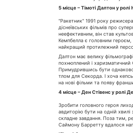
5 місце – Тімоті Далтон у ролі
"Ракетник" 1991 року режисер
діснеївських фільмів про супер
неефективним, він став культо
Кемпбелла є головним героєм, 
найкращий протилежний перс
Далтон має велику фільмографі
похнюплений і харизматичний С
Примудрившись бути однаково 
тлом для Секорда. І хоча кепсь
на нові фільми та появу франш
4 місце – Ден Стівенс у ролі Де
Зробити головного героя лихо
авдиторію бути на одній хвилі 
складне завдання. Поза тим, р
Саймону Барретту вдалося напи