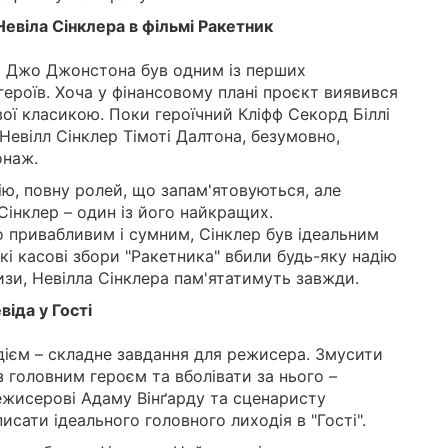
 Невіла Сінклера в фільмі Ракетник
а Джо Джонстона був одним із перших
героїв. Хоча у фінансовому плані проєкт виявився
вої класикою. Поки героїчний Кліфф Секорд Біллі
Невілл Сінклер Тімоті Далтона, безумовно,
онаж.
ю, повну ролей, що запам'ятовуються, але
інклер – один із його найкращих.
привабливим і сумним, Сінклер був ідеальним
кі касові збори "Ракетника" вбили будь-яку надію
изи, Невілла Сінклера пам'ятатимуть завжди.
віда у Гості
дієм – складне завдання для режисера. Змусити
з головним героєм та вболівати за нього –
ежисерові Адаму Вінґарду та сценаристу
сати ідеального головного лиходія в "Гості".