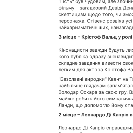
"Гість" був чудовим, але злоч
фільму – загадковий Девід Дена
скептицизм щодо того, чи зможе
персонажа. Стівенс розвіяв усі
найхаризматичніших, найзагадк
3 місце – Крістоф Вальц у рол
Кінонацисти завжди будуть лих
кого публіка одразу зненавиди
складне завдання вивести свою
легким для актора Крістофа Ва
"Безславні виродки" Квентіна Т
найбільше глядачам запам'ятал
Володар Оскара за свою гру, В
майже робить його симпатични
Ланди, що допомогло йому стат
2 місце – Леонардо Ді Капріо в
Леонардо Ді Капріо справедлив