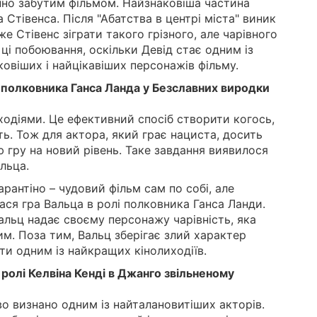
инно забутим фільмом. Найзнаковіша частина
 Стівенса. Після "Абатства в центрі міста" виник
 Стівенс зіграти такого грізного, але чарівного
 ці побоювання, оскільки Девід стає одним із
овіших і найцікавіших персонажів фільму.
і полковника Ганса Ланда у Безславних виродки
одіями. Це ефективний спосіб створити когось,
ть. Тож для актора, який грає нациста, досить
 гру на новий рівень. Таке завдання виявилося
льца.
арантіно – чудовий фільм сам по собі, але
ася гра Вальца в ролі полковника Ганса Ланди.
альц надає своєму персонажу чарівність, яка
м. Поза тим, Вальц зберігає злий характер
и одним із найкращих кінолиходіїв.
 ролі Келвіна Кенді в Джанго звільненому
о визнано одним із найталановитіших акторів.