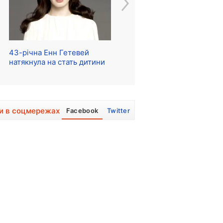
43-річна Енн Гетевей
Розпочалися зйомки
Ре
натякнула на стать дитини
серіалу про The Beatles
м
и в соцмережах
Facebook
Twitter