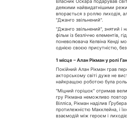
Власник Оскара подарував світ
деякими найвидатнішими режис
впорається з роллю лиходія, а
"Джанго звільнений".
"Джанго звільнений", знятий і 
фільм із безліччю елементів, гі
поневолювача Келвіна Кенді мо
однією своєю присутністю, без
1 місце – Алан Рікман у ролі Г
Покійний Алан Рікман грав перс
акторському світі дуже не вист
найкращою роботою була роль 
"Міцний горішок" отримав вели
гру Рікмана неможливо повтор
Вілліса, Рікман наділив Ґрубер
протилежністю Макклейна, і ї
взаємодій між героєм і лиходіє