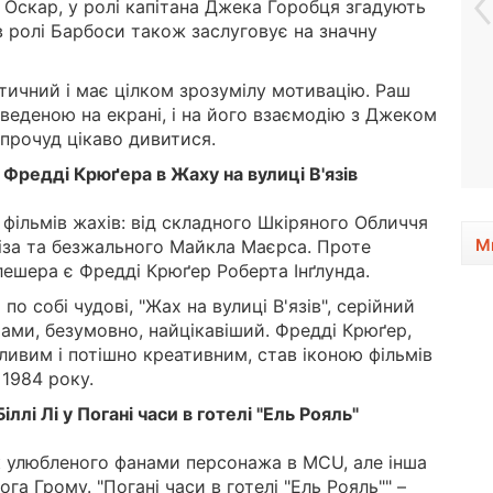
 Оскар, у ролі капітана Джека Горобця згадують
в ролі Барбоси також заслуговує на значну
тичний і має цілком зрозумілу мотивацію. Раш
еденою на екрані, і на його взаємодію з Джеком
прочуд цікаво дивитися.
і Фредді Крюґера в Жаху на вулиці В'язів
 фільмів жахів: від складного Шкіряного Обличчя
М
за та безжального Майкла Маєрса. Проте
ешера є Фредді Крюґер Роберта Інґлунда.
по собі чудові, "Жах на вулиці В'язів", серійний
ми, безумовно, найцікавіший. Фредді Крюґер,
ливим і потішно креативним, став іконою фільмів
 1984 року.
іллі Лі у Погані часи в готелі "Ель Рояль"
к улюбленого фанами персонажа в MCU, але інша
га Грому. "Погані часи в готелі "Ель Рояль"" –