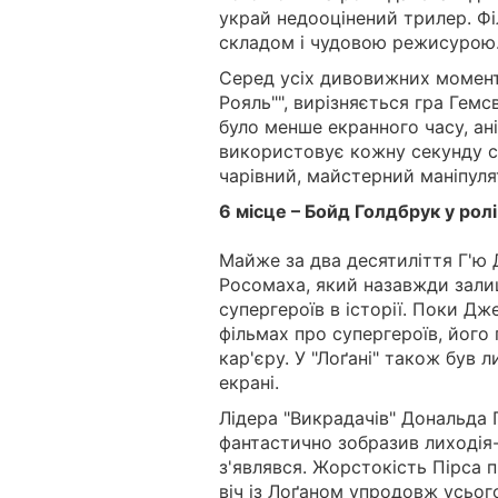
украй недооцінений трилер. Ф
складом і чудовою режисурою
Серед усіх дивовижних моментів
Рояль"", вирізняється гра Гемсв
було менше екранного часу, ані
використовує кожну секунду сво
чарівний, майстерний маніпулят
6 місце – Бойд Голдбрук у ролі
Майже за два десятиліття Г'ю 
Росомаха, який назавжди зали
супергероїв в історії. Поки Д
фільмах про супергероїв, його
кар'єру. У "Лоґані" також був 
екрані.
Лідера "Викрадачів" Дональда 
фантастично зобразив лиходія-
з'являвся. Жорстокість Пірса п
віч із Лоґаном упродовж усьог