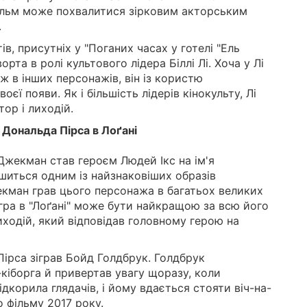
ільм може похвалитися зірковим акторським
.
, присутніх у "Поганих часах у готелі "Ель
орта в ролі культового лідера Біллі Лі. Хоча у Лі
ж в інших персонажів, він із користю
єї появи. Як і більшість лідерів кінокульту, Лі
ор і лиходій.
 Дональда Пірса в Лоґані
Джекман став героєм Людей Ікс на ім'я
шиться одним із найзнаковіших образів
жекман грав цього персонажа в багатьох великих
 гра в "Лоґані" може бути найкращою за всю його
лиходій, який відповідав головному герою на
Пірса зіграв Бойд Голдбрук. Голдбрук
кіборга й привертав увагу щоразу, коли
ідкорила глядачів, і йому вдається стояти віч-на-
о фільму 2017 року.