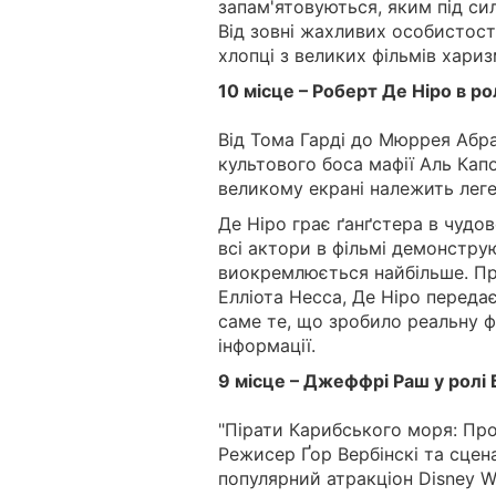
запам'ятовуються, яким під с
Від зовні жахливих особистост
хлопці з великих фільмів хари
10 місце – Роберт Де Ніро в р
Від Тома Гарді до Мюррея Абра
культового боса мафії Аль Кап
великому екрані належить леге
Де Ніро грає ґанґстера в чудо
всі актори в фільмі демонстру
виокремлюється найбільше. Пра
Елліота Несса, Де Ніро передає
саме те, що зробило реальну ф
інформації.
9 місце – Джеффрі Раш у ролі 
"Пірати Карибського моря: Про
Режисер Ґор Вербінскі та сцен
популярний атракціон Disney W