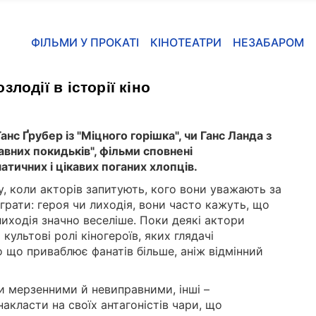
ФІЛЬМИ У ПРОКАТІ
КІНОТЕАТРИ
НЕЗАБАРОМ
лодії в історії кіно
Ганс Ґрубер із "Міцного горішка", чи Ганс Ланда з
авних покидьків", фільми сповнені
атичних і цікавих поганих хлопців.
, коли акторів запитують, кого вони уважають за
грати: героя чи лиходія, вони часто кажуть, що
лиходія значно веселіше. Поки деякі актори
 культові ролі кіногероїв, яких глядачі
о що приваблює фанатів більше, аніж відмінний
и мерзенними й невиправними, інші –
акласти на своїх антагоністів чари, що