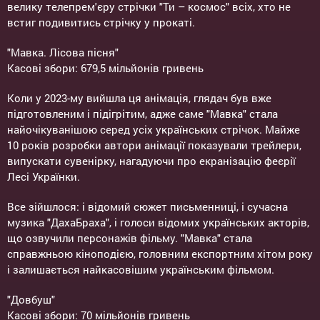
велику телепрем'єру стрічки "Ти – космос" всіх, хто не
встиг подивитись стрічку у прокаті.
"Мавка. Лісова пісня"
Касові збори: 679,5 мільйонів гривень
Коли у 2023-му вийшла ця анімація, глядач був вже
підготовленим і підігрітим, адже саме "Мавка" стала
найочікуванішою серед усіх українських стрічок. Майже
10 років розробки автори анімації показували трейлери,
випускати сувенірку, нагадуючи про екранізацію феєрії
Лесі Українки.
Все зійшлося: і відомий сюжет письменниці, і сучасна
музика "ДахаБраха", і голоси відомих українських акторів,
що озвучили персонажів фільму. "Мавка" стала
справжньою кіноподією, головним експортним хітом року
і залишається найкасовішим українським фільмом.
"Довбуш"
Касові збори: 70 мільйонів гривень