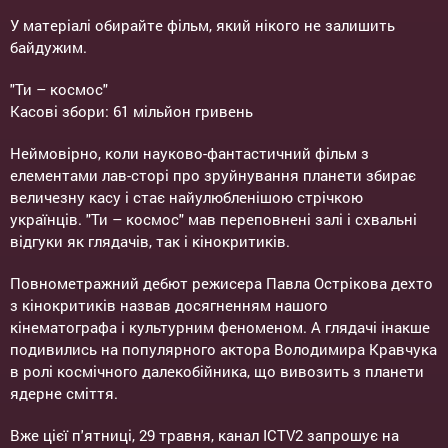
У матеріалі обирайте фільм, який нікого не залишить
байдужим.
"Ти – космос"
Касові збори: 61 мільйон гривень
Неймовірно, коли науково-фантастичний фільм з
елементами лав-сторі про зруйнування планети збирає
величезну касу і стає найулюбленішою стрічкою
українців. "Ти – космос" мав переповнені залі і схвальні
відгуки як глядачів, так і кінокритиків.
Повнометражний дебют режисера Павла Острікова дехто
з кінокритиків назвав досягненням нашого
кінематографа і культурним феноменом. А глядачі інакше
подивились на популярного актора Володимира Кравчука
в ролі космічного далекобійника, що вивозить з планети
ядерне сміття.
Вже цієї п'ятниці, 29 травня, канал ICTV2 запрошує на