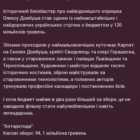
Історичний блокбастер про найвідомішого опришка
Олексу Довбуша став одним із наймасштабніших і
найдорожчих українських стрічок з бюджетом у 120
мільйонів гривень.
Зйомки проходили у наймальовничіших куточках Карпат:
на Скелях Довбуша, хребті Свидовець та озері Герашеска,
а також у старовинних замках і палацах Львівщини та
Тернопільщини. Художники і майстри відшили тисячі
історичних костюмів, зброю майстрували за
старовинними технологіями, а головних акторів
тренували професійні каскадери і постановники боїв.
І хоча бюджет майже в два рази більший за збори, це не
завадило фільму стати найулюбленішим і навіть
легендарним.
"Антарктида"
Касові збори: 94, 1 мільйона гривень