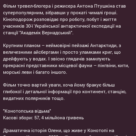
Фільм тревел-блогера і режисера Антона Птушкіна став
суперпопулярним, зібравши у прокаті чималі гроші.
Кіноподорож розповідає про роботу, побут і життя
учасників 30-ї Української антарктичної експедиції на
станції "Академік Вернадський".
Крупним планом – неймовірні пейзажі Антарктиди, з
величезними айсбергами і просто уламками криг, що
дрейфують у водах. І звісно глядачів замилують
прекрасні представники місцевої фауни – пінгвіни, кити,
морські леви і багато іншого.
Фільм точно вартий уваги, хоча йому бракує більш
глибокої і детальної інформації про континент, станцію,
видатних полярників тощо.
"Конотопська відьма"
Касові збори: 57, 4 мільйона гривень
Драматична історія Олени, що живе у Конотопі на