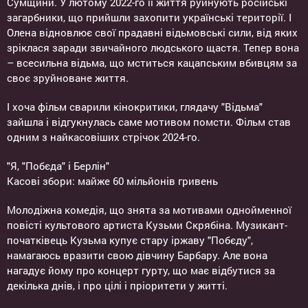
Сумщини. У лютому 2022-го її життя руйнують російські
загарбники, що прийшли захопити українські території. І
Олена відновлює свої прадавні відьмовські сили, від яких
зріклася заради звичайного людського щастя. Тепер вона
– всесильна відьма, що мститься кацапським вбивцям за
своє зруйноване життя.
І хоча фільм сварили кінокритики, глядачу "Відьма"
зайшла і відгукнулась саме мотивом помсти. Фільм став
одним з найкасовіших стрічок 2024-го.
"Я, "Побєда" і Берлін"
Касові збори: майже 60 мільйонів гривень
Молодіжна комедія, що знята за мотивами однойменної
повісті культового артиста Кузьми Скрябіна. Музикант-
початківець Кузьма купує стару іржаву "Побєду",
намагаюсь вразити свою дівчину Барбару. Але вона
нагадує йому про концерт гурту, що має відбутися за
декілька днів, і про цілі і пріоритети у житті.