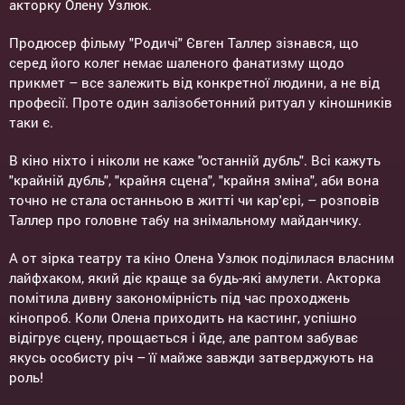
акторку Олену Узлюк.
Продюсер фільму "Родичі" Євген Таллер зізнався, що
серед його колег немає шаленого фанатизму щодо
прикмет – все залежить від конкретної людини, а не від
професії. Проте один залізобетонний ритуал у кіношників
таки є.
В кіно ніхто і ніколи не каже "останній дубль". Всі кажуть
"крайній дубль", "крайня сцена", "крайня зміна", аби вона
точно не стала останньою в житті чи кар'єрі, – розповів
Таллер про головне табу на знімальному майданчику.
А от зірка театру та кіно Олена Узлюк поділилася власним
лайфхаком, який діє краще за будь-які амулети. Акторка
помітила дивну закономірність під час проходжень
кінопроб. Коли Олена приходить на кастинг, успішно
відігрує сцену, прощається і йде, але раптом забуває
якусь особисту річ – її майже завжди затверджують на
роль!