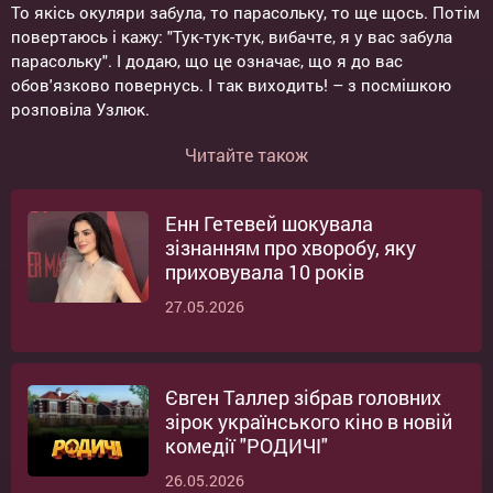
То якісь окуляри забула, то парасольку, то ще щось. Потім
повертаюсь і кажу: "Тук-тук-тук, вибачте, я у вас забула
парасольку". І додаю, що це означає, що я до вас
обов'язково повернусь. І так виходить! – з посмішкою
розповіла Узлюк.
Читайте також
Енн Гетевей шокувала
зізнанням про хворобу, яку
приховувала 10 років
27.05.2026
Євген Таллер зібрав головних
зірок українського кіно в новій
комедії "РОДИЧІ"
26.05.2026