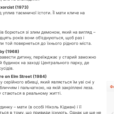
xorcist (1973)
д уплив таємничої істоти. Її мати кличе на
ців борються зі злим демоном, який на вигляд –
дцять років вони об'єднуються, щоб раз і
и той повернеться до їхнього рідного міста.
by (1968)
 завести дитину, переїжджає у старий заможно
 будинок на заході Центрального парку, де
усідів.
re on Elm Street (1984)
у серійного вбивці, який являється їм уві сні у
Ф
бличчям і пальчаткою, на якій закріплені леза.
у стаються в реальному житті.
инку – мати (в особі Ніколь Кідман) і її
ються в тому, що привиди існують. Однак це ще не