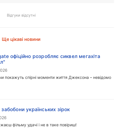
Відгуки відсутні
Ще цікаві новини
gate офіційно розробляє сиквел мегахіта
л"
2026
чи покажуть спірні моменти життя Джексона – невідомо
і забобони українських зірок
2026
жаєш фільму удачі і не в таке повіриш!