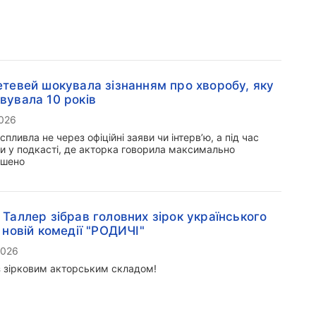
етевей шокувала зізнанням про хворобу, яку
вувала 10 років
2026
 спливла не через офіційні заяви чи інтерв’ю, а під час
и у подкасті, де акторка говорила максимально
ушено
 Таллер зібрав головних зірок українського
в новій комедії "РОДИЧІ"
2026
з зірковим акторським складом!