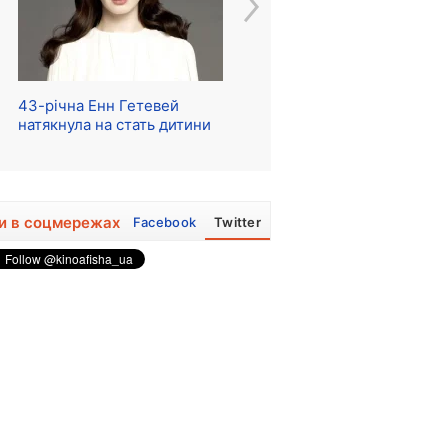
43-річна Енн Гетевей
Розпочалися зйомки
Ре
натякнула на стать дитини
серіалу про The Beatles
м
и в соцмережах
Facebook
Twitter