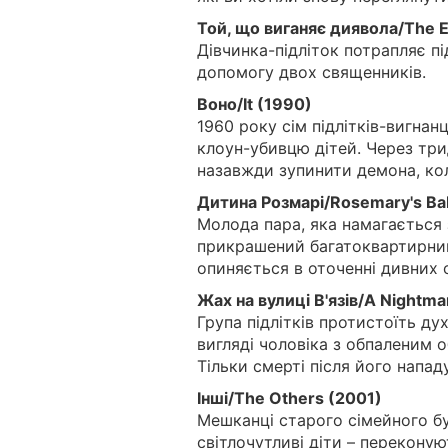
Той, що виганяє диявола/The E
Дівчинка-підліток потрапляє пі
допомогу двох священників.
Воно/It (1990)
1960 року сім підлітків-вигнан
клоун-убивцю дітей. Через три
назавжди зупинити демона, кол
Дитина Розмарі/Rosemary's Ba
Молода пара, яка намагається
прикрашений багатоквартирний
опиняється в оточенні дивних с
Жах на вулиці В'язів/A Nightma
Група підлітків протистоїть дух
вигляді чоловіка з обпаленим о
Тільки смерті після його напад
Інші/The Others (2001)
Мешканці старого сімейного буд
світлочутливі діти – перекону