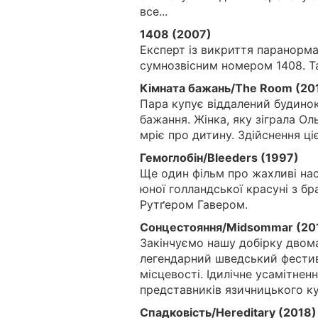
все...
1408 (2007)
Експерт із викриття паранорма
сумнозвісним номером 1408. Та
Кімната бажань/The Room (20
Пара купує віддалений будинок
бажання. Жінка, яку зіграла О
мріє про дитину. Здійснення ціє
Гемоглобін/Bleeders (1997)
Ще один фільм про жахливі нас
юної голландської красуні з бр
Рутґером Гавером.
Сонцестояння/Midsommar (20
Закінчуємо нашу добірку двом
легендарний шведський фестива
місцевості. Ідилічне усамітнен
представників язичницького ку
Спадковість/Hereditary (2018)