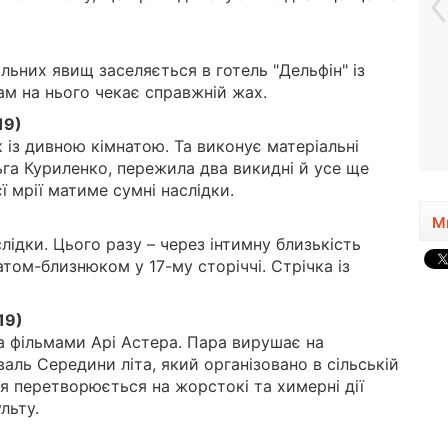
льних явищ заселяється в готель "Дельфін" із
м на нього чекає справжній жах.
19)
 із дивною кімнатою. Та виконує матеріальні
льга Куриленко, пережила два викидні й усе ще
ї мрії матиме сумні наслідки.
М
лідки. Цього разу – через інтимну близькість
атом-близнюком у 17-му сторіччі. Стрічка із
19)
а фільмами Арі Астера. Пара вирушає на
ль Середини літа, який організовано в сільській
ня перетворюється на жорстокі та химерні дії
льту.