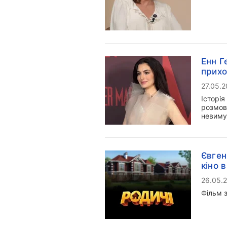
Енн Г
прихо
27.05.
Історія
розмов
невим
Євген
кіно 
26.05.
Фільм 