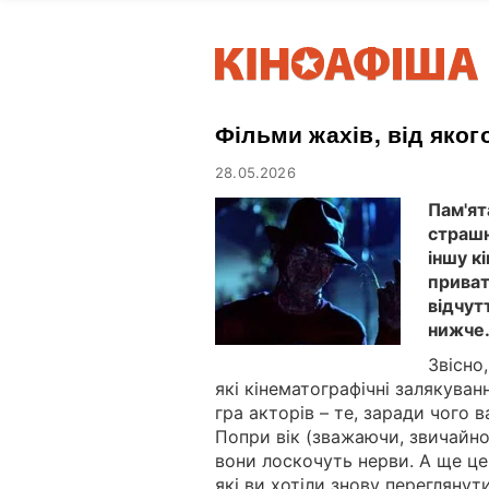
Фільми жахів, від якого
28.05.2026
Пам'ят
страшн
іншу к
приват
відчут
нижче
Звісно
які кінематографічні залякува
гра акторів – те, заради чого 
Попри вік (зважаючи, звичайно,
вони лоскочуть нерви. А ще ц
які ви хотіли знову переглянут