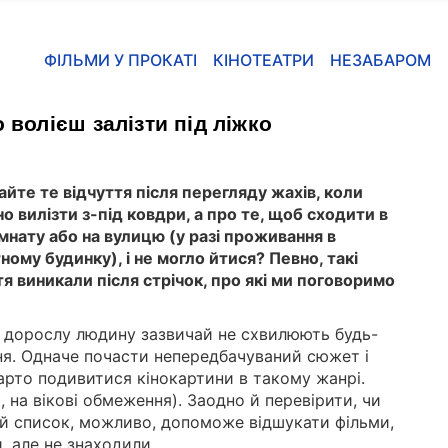
ФІЛЬМИ У ПРОКАТІ
КІНОТЕАТРИ
НЕЗАБАРОМ
 волієш залізти під ліжко
айте те відчуття після перегляду жахів, коли
о вилізти з-під ковдри, а про те, щоб сходити в
імнату або на вулицю (у разі проживання в
ному будинку), і не могло йтися? Певно, такі
тя виникали після стрічок, про які ми поговоримо
.
, дорослу людину зазвичай не схвилюють будь-
ння. Одначе почасти непередбачуваний сюжет і
варто подивитися кінокартини в такому жанрі.
 на вікові обмеження). Заодно й перевірити, чи
ей список, можливо, допоможе відшукати фільми,
и, але не знаходили.