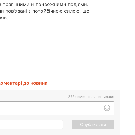
з трагічними й тривожними подіями.
ли пов'язані з потойбічною силою, що
ків.
оментарі до новини
255
символів залишилося
Опублікувати