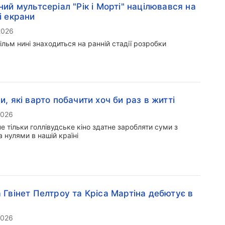
ний мультсеріал "Рік і Морті" націлювався на
і екрани
2026
льм нині знаходиться на ранній стадії розробки
и, які варто побачити хоч би раз в житті
2026
е тільки голлівудське кіно здатне заробляти суми з
 нулями в нашій країні
 Гвінет Пелтроу та Кріса Мартіна дебютує в
2026