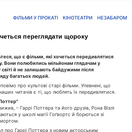
ФІЛЬМИ У ПРОКАТІ
КІНОТЕАТРИ
НЕЗАБАРОМ
хочеться переглядати щороку
теся, що є фільми, які хочеться передивлятися
. Вони полюбились мільйонам глядачам у
 світі й не залишають байдужими після
яду багатьох людей.
повімо про культові старі фільми. Упевнені, що
наших читачів є ті, що люблять їх передивлятися.
 Поттер"
ижив, – Гаррі Поттера та його друзів, Рона Візлі
аються у школі магії Гоґвортс й борються зі
емортом.
іал про Гаррі Поттера з новим акторським