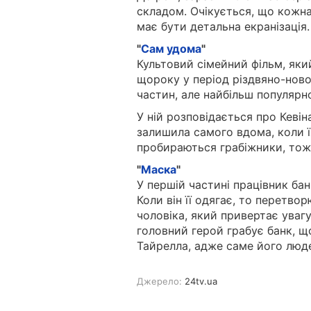
складом. Очікується, що кожна
має бути детальна екранізація.
"
Сам удома
"
Культовий сімейний фільм, як
щороку у період різдвяно-ново
частин, але найбільш популярн
У ній розповідається про Кеві
залишила самого вдома, коли ї
пробираються грабіжники, тож
"
Маска
"
У першій частині працівник бан
Коли він її одягає, то перетво
чоловіка, який привертає увагу
головний герой грабує банк, щ
Тайрелла, адже саме його люде
Джерело:
24tv.ua