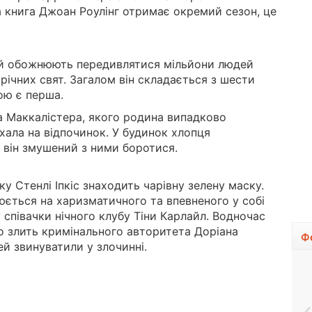
 книга Джоан Роулінг отримає окремий сезон, це
ий обожнюють передивлятися мільйони людей
річних свят. Загалом він складається з шести
ою є перша.
на Маккалістера, якого родина випадково
хала на відпочинок. У будинок хлопця
 він змушений з ними боротися.
ку Стенлі Іпкіс знаходить чарівну зелену маску.
рюється на харизматичного та впевненого у собі
 співачки нічного клубу Тіни Карлайл. Водночас
о злить кримінального авторитета Доріана
Ф
й звинуватили у злочинні.