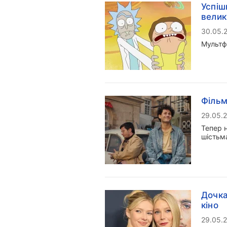
Успіш
велик
30.05.
Мультфі
Фільм
29.05.
Тепер н
шістьма
Дочка
кіно
29.05.