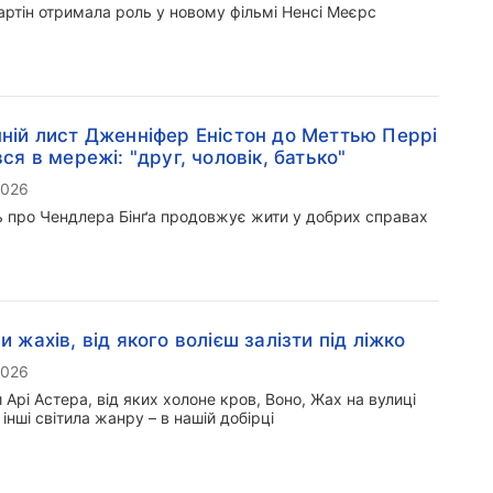
артін отримала роль у новому фільмі Ненсі Меєрс
ній лист Дженніфер Еністон до Меттью Перрі
вся в мережі: "друг, чоловік, батько"
2026
ь про Чендлера Бінґа продовжує жити у добрих справах
и жахів, від якого волієш залізти під ліжко
2026
 Арі Астера, від яких холоне кров, Воно, Жах на вулиці
й інші світила жанру – в нашій добірці