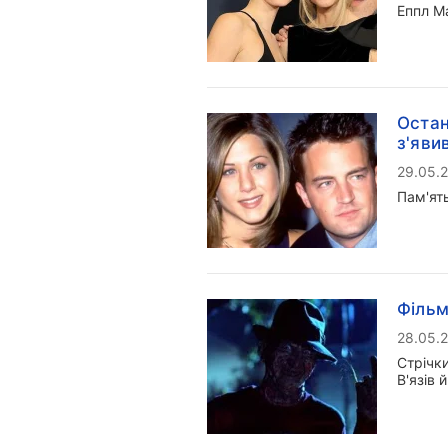
Еппл М
Остан
з'яви
29.05.
Пам'ят
Фільм
28.05.
Стрічки
В'язів 