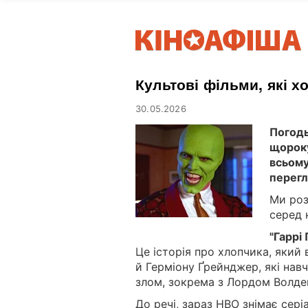
Культові фільми, які 
30.05.2026
Погодь
щороку
всьому
перегл
Ми роз
серед 
"Гаррі
Це історія про хлопчика, який в
й Герміону Ґрейнджер, які навч
злом, зокрема з Лордом Волд
До речі, зараз HBO знімає сер