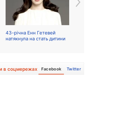
43-річна Енн Гетевей
Розпочалися зйомки
Ре
натякнула на стать дитини
серіалу про The Beatles
м
и в соцмережах
Facebook
Twitter