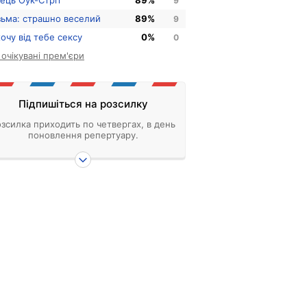
нець Оук-Стріт
89%
9
зьма: страшно веселий
89%
9
хочу від тебе сексу
0%
0
і очікувані прем'єри
Підпишіться на розсилку
зсилка приходить по четвергах, в день
поновлення репертуару.