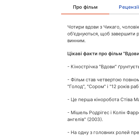
Про фільм
Рецензі
Чотири вдови з Чикаго, чоловік
об'єднуються, щоб завершити р
винним.
Цікаві факти про фільм "Вдови
- Кінострічка "Вдови" ґрунтує
- Фільм став четвертою повно
"Голод", "Сором" і "12 років раб
- Це перша кіноробота Стіва М
- Мішель Родрігес і Колін Фарре
ангелів" (2003).
- На одну з головних ролей пр