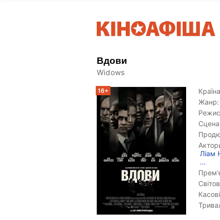
Вдови
Widows
16+
Країна
Жанр:
Режис
Сцена
Продю
Актор
Ліам 
...
Прем'є
Світов
Касові
Тривал