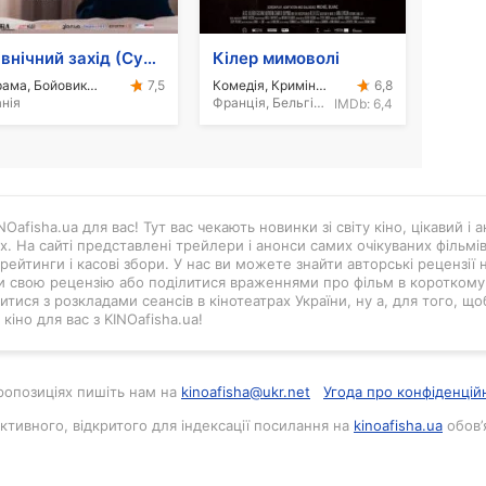
Північний захід (Сучасне кіно Данії)
Кілер мимоволі
Драма, Бойовик, Кримінал
Комедія, Кримінал
7,5
6,8
нія
Франція, Бельгія, 2016
IMDb:
6,4
Oafisha.ua для вас! Тут вас чекають новинки зі світу кіно, цікавий і
ах. На сайті представлені трейлери і анонси самих очікуваних фільмі
рейтинги і касові збори. У нас ви можете знайти авторські рецензії н
и свою рецензію або поділитися враженнями про фільм в короткому в
тися з розкладами сеансів в кінотеатрах України, ну а, для того, що
кіно для вас з KINOafisha.ua!
 пропозиціях пишіть нам на
kinoafisha@ukr.net
Угода про конфіденцій
активного, відкритого для індексації посилання на
kinoafisha.ua
обов’