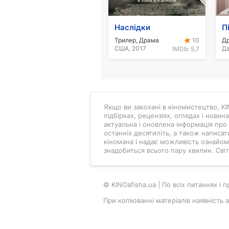
Наслідки
Трилер, Драма
10
США, 2017
Да
IMDb:
5,7
Якщо ви закохані в кіномистецтво, KIN
підбірках, рецензіях, оглядах і новин
актуальна і оновлена інформація про 
останніх десятиліть, а також написат
кіномана і надає можливість ознайоми
знадобиться всього пару хвилин. Світ 
© KINOafisha.ua | По всіх питаннях і
При копіюванні матеріалів наявність 