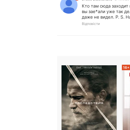
DB
Кто там сюда заходит
вы зае*али уже так де
даже не видел. P. S. 
Відповісти
16+