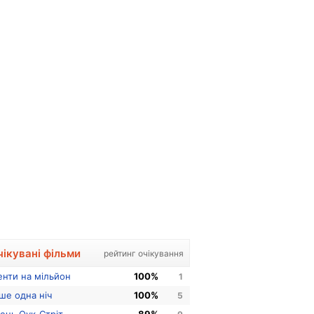
чікувані фільми
рейтинг очікування
енти на мільйон
100%
1
ше одна ніч
100%
5