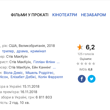
ФІЛЬМИ У ПРОКАТІ
КІНОТЕАТРИ
НЕЗАБАРОМ
, рік:
США, Великобританія, 2018
6,2
трилер
,
драма
,
кримінал
125 голосів
ер:
Стів МакКуін
Оцінити:
рист:
Стів МакКуін,
Гілліан Флінн
...
сер:
Стів МакКуін, Ейн Каннінг
...
IMDb:
6,8
и:
Віола Девіс
,
Мішель Родрігес
,
Нісон
,
Елізабет Дебікі
,
Колін Фаррелл
ра в Україні:
15.11.2018
а прем'єра:
16.11.2018
 збори в Україні, грн:
6 811 803
ість:
2 год. 10 хв.