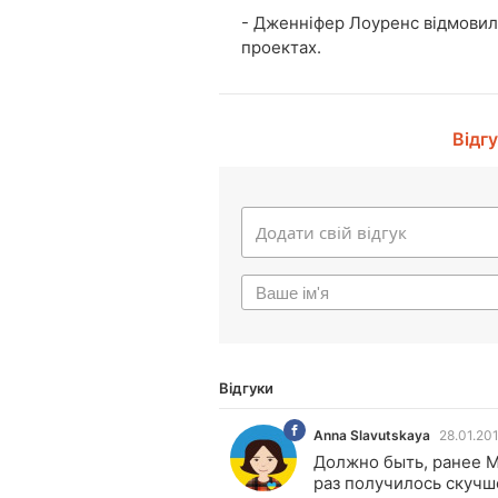
- Дженніфер Лоуренс відмовилас
проектах.
Відг
Відгуки
Anna Slavutskaya
28.01.201
AS
Должно быть, ранее М
раз получилось скучш