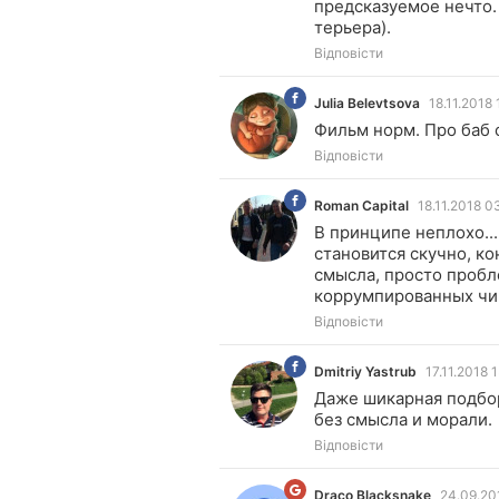
предсказуемое нечто. 
терьера).
Відповісти
Julia Belevtsova
18.11.2018 
JB
Фильм норм. Про баб 
Відповісти
Roman Capital
18.11.2018 0
RC
В принципе неплохо...
становится скучно, ко
смысла, просто пробл
коррумпированных чин
Відповісти
Dmitriy Yastrub
17.11.2018 
DY
Даже шикарная подбор
без смысла и морали.
Відповісти
Draco Blacksnake
24.09.20