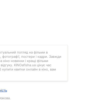
 актуальний погляд на фільми в
в, фотографії, постери і кадри. Завжди
а кіно новинки і кращі фільми
ідгуку. KINOafisha.ua цінує час
б купити квитки онлайн в кіно, вам
ність
язкова.