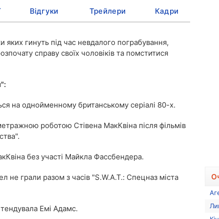
ї
Відгуки
Трейлери
Кадри
и яких гинуть під час невдалого пограбування,
озпочату справу своїх чоловіків та помститися
":
ться на однойменному британському серіалі 80-х.
метражною роботою Стівена МакКвіна після фільмів
ства".
акКвіна без участі Майкла Фассбендера.
О
л не грали разом з часів "S.W.A.T.: Спецназ міста
Аг
Ли
етендувала Емі Адамс.