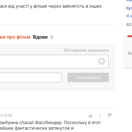
Кі
я від участі у фільмі через зайнятість в інших
Ку
Я 
вс
уки про фільм
Вдови
5
255
символів залишилося
Ро
Опублікувати
9 15:58
акКуина спасал Фассбендер. Поскольку в этот
ейшее фантастически затянутое и