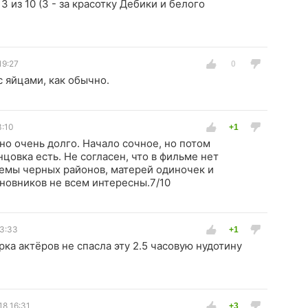
3 из 10 (3 - за красотку Дебики и белого
19:27
с яйцами, как обычно.
3:10
но очень долго. Начало сочное, но потом
нцовка есть. Не согласен, что в фильме нет
емы черных районов, матерей одиночек и
овников не всем интересны.7/10
13:33
ка актёров не спасла эту 2.5 часовую нудотину
18 16:31