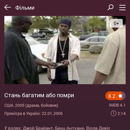
Фільми
0+
Стань багатим або помри
8.2
IMDB 4.1
США, 2005 (драма, бойовик)
2:14
Прем'єра в Україні: 22.01.2006
У ролях:
Джой Брайант
,
Бенц Антуани
,
Віола Девіс