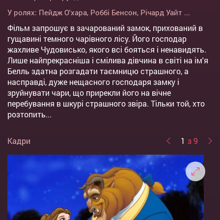
У ролях:
Пейдж О'хара
,
Роббі Бенсон
,
Річард Уайт
...
Фільм запрошує в зачарований замок, прихований в
гущавині темного чарівного лісу. Його господар
жахливе Чудовисько, якого всі бояться і ненавидять.
Лише найпрекрасніша і смілива дівчина в світі на ім'я
Белль здатна розгадати таємницю страшного, а
насправді, дуже нещасного господаря замку і
зруйнувати чари, що прирекли його на вічне
перебування в шкурі страшного звіра. Тільки той, хто
розтопить...
Кадри
1
з 9