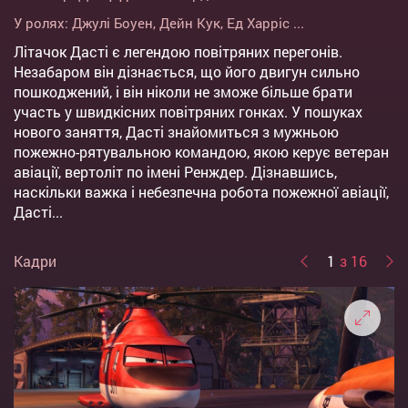
У ролях:
Джулі Боуен
,
Дейн Кук
,
Ед Харріс
...
Літачок Дасті є легендою повітряних перегонів.
Незабаром він дізнається, що його двигун сильно
пошкоджений, і він ніколи не зможе більше брати
участь у швидкісних повітряних гонках. У пошуках
нового заняття, Дасті знайомиться з мужньою
пожежно-рятувальною командою, якою керує ветеран
авіації, вертоліт по імені Ренждер. Дізнавшись,
наскільки важка і небезпечна робота пожежної авіації,
Дасті...
Кадри
1
з 16