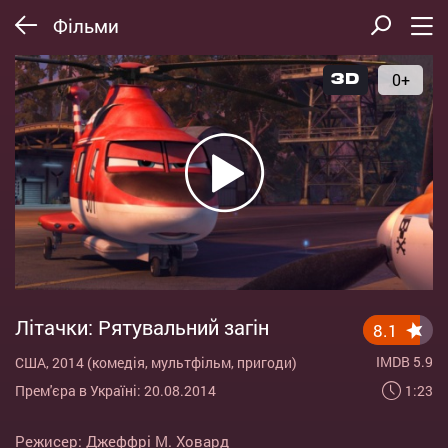
Фільми
0+
Літачки: Рятувальний загін
8.1
IMDB 5.9
США, 2014 (комедія, мультфільм, пригоди)
1:23
Прем'єра в Україні: 20.08.2014
Режисер:
Джеффрі М. Ховард