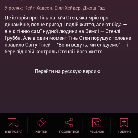
У ролях:
Кейт Хадсон
,
Білл Хейдер
,
Джош Гад
Це історія про Тінь на ім'я Стен, яка мріє про
динамічне, повне пригод і подій життя, але от біда —
він є тінню самї нудної людини на Землі — Стенлі
Грубба. Але в один момент Тінь Стен порушує головне
правило Світу Тіней — "Вони ведуть, ми слідуємо" — і
бере під свій контроль Стенлі і його життя...
Перейти на русскую версию
ВІДГУКИ
(0)
КВИТКИ
ПОДІЛИТИСЯ
РЕЦЕНЗІЇ
У ОБРАНЕ