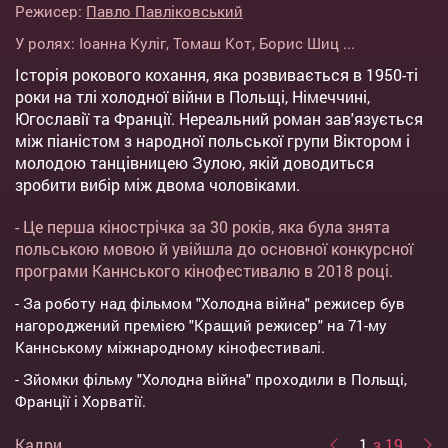
Режисер:
Павло Павліковський
У ролях:
Іоанна Куліг
,
Томаш Кот
,
Борис Шиц
...
Історія рокового кохання, яка розвивається в 1950-ті
роки на тлі холодної війни в Польщі, Німеччині,
Югославії та Франції. Нереальний роман зав'язується
між піаністом з народної польської групи Віктором і
молодою танцівницею Зулою, якій доводиться
зробити вибір між двома чоловіками.
- Це перша кінострічка за 30 років, яка була знята
польською мовою й увійшла до основної конкурсної
програми Каннського кінофестивалю в 2018 році.
- За роботу над фільмом "Холодна війна" режисер був
нагороджений премією "Кращий режисер" на 71-му
Каннському міжнародному кінофестивалі.
- Зйомки фільму "Холодна війна" проходили в Польщі,
Франції і Хорватії.
Кадри
1
з 19