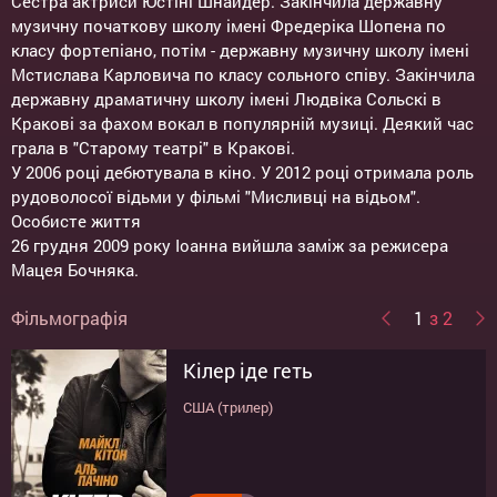
Сестра актриси Юстіні Шнайдер. Закінчила державну
музичну початкову школу імені Фредеріка Шопена по
класу фортепіано, потім - державну музичну школу імені
Мстислава Карловича по класу сольного співу. Закінчила
державну драматичну школу імені Людвіка Сольскі в
Кракові за фахом вокал в популярній музиці. Деякий час
грала в "Старому театрі" в Кракові.
У 2006 році дебютувала в кіно. У 2012 році отримала роль
рудоволосої відьми у фільмі "Мисливці на відьом".
Особисте життя
26 грудня 2009 року Іоанна вийшла заміж за режисера
Мацея Бочняка.
Фільмографія
1
з 2
Кілер іде геть
Холодна війна
США (трилер)
Польща, Франція, Великобританія
(мелодрама)