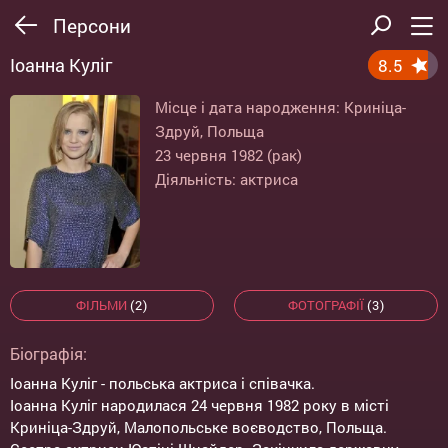
Персони
Іоанна Куліг
8.5
Місце і дата народження: Криніца-
Здруй, Польща
23 червня 1982 (рак)
Діяльність: актриса
ФІЛЬМИ
(2)
ФОТОГРАФІЇ
(3)
Біографія:
Іоанна Куліг - польська актриса і співачка.
Іоанна Куліг народилася 24 червня 1982 року в місті
Криніца-Здруй, Малопольське воєводство, Польща.