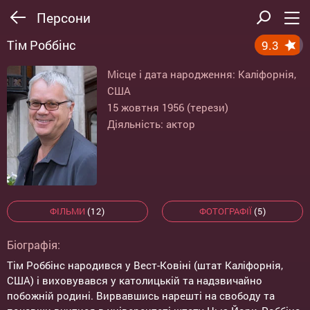
Персони
Тім Роббінс
9.3
Місце і дата народження: Каліфорнія,
США
15 жовтня 1956 (терези)
Діяльність: актор
ФІЛЬМИ
(12)
ФОТОГРАФІЇ
(5)
Біографія:
Тім Роббінс народився у Вест-Ковіні (штат Каліфорнія,
США) і виховувався у католицькій та надзвичайно
побожній родині. Вирвавшись нарешті на свободу та