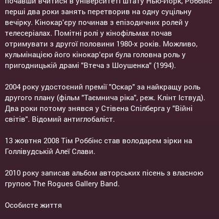
почавши вчитися в університеті штату Нью-Йорк, Роббінс
перші два роки занять перетворив на одну суцільну
вечірку. Кінокар'єру починав з епізодичних ролей у
телесеріалах. Помітні ролі у кінофільмах почав
отримувати з другої половини 1980-х років. Можливо,
кульмінацією його кінокар'єри була головна роль у
пригодницькій драмі "Втеча з Шоушенка" (1994).
2004 року удостоєний премії "Оскар" за найкращу роль
другого плану (фільм "Таємнича ріка", реж. Клінт Іствуд).
Два роки потому знявся у Стівена Спілберга у "Війні
світів". Відомий антиглобаліст.
13 жовтня 2008 Тім Роббінс став володарем зірки на
Голлівудській Алеї Слави.
2010 року записав альбом авторських пісень з власною
групою The Rogues Gallery Band.
Особисте життя