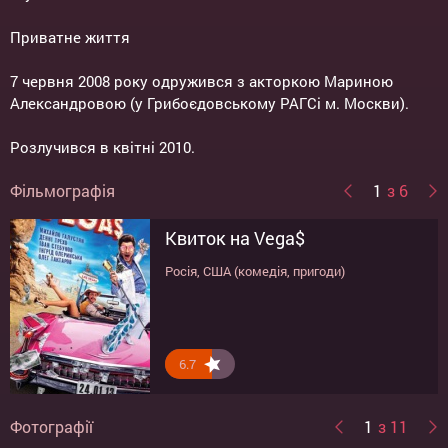
Приватне життя
7 червня 2008 року одружився з акторкою Мариною
Александровою (у Грибоєдовському РАГСі м. Москви).
Розлучився в квітні 2010.
Фільмографія
1
з 6
Квиток на Vega$
Моя божевільна родина
Дім сонця
Мертве поле
Спокуса
Останній уїк-енд
Росія, США (комедія, пригоди)
Росія (комедія)
Росія (драма)
Росія (бойовик)
Росія (драма)
Росія (трилер, бойовик)
6.7
7.9
5.7
7.7
7.8
8
Фотографії
1
з 11