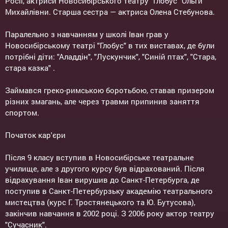
Росії, актриси Новосибірського театру "Глобус" Ольги
Михайлівни. Старша сестра — актриса Олена Стебунова.
Паралельно з навчанням у школі Іван грав у
Новосибірському театрі "Глобус" в тих виставах, де були
потрібні діти: "Аладдін", "Лускунчик", "Синій птах", "Стара,
стара казка" .
Займався греко-римською боротьбою, ставав призером
різних змагань, але через травми припинив заняття
спортом.
Початок кар'єри
Після 9 класу вступив в Новосибірське театральне
училище, але з другого курсу був відрахований. Після
відрахування Іван вирушив до Санкт-Петербурга, де
поступив в Санкт-Петербурзьку академію театрального
мистецтва (курс Г. Тростянецького та Ю. Бутусова),
закінчив навчання в 2002 році. З 2006 року актор театру
"Сучасник".