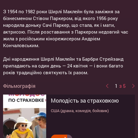
З 1954 по 1982 роки Ширлі Маклейн була заміжня за
бізнесменом Стівом Паркером, від якого 1956 року
народила доньку Сачі Паркер, що стала, як і мати,
актрисою. Після розставання з Паркером недовгий час
жила з російським кінорежисером Андрієм
Кончаловським.
Дні народження Ширлі Маклейн та Барбри Стрейзанд
припадають на один день — 24 квітня — і вони багато
років традиційно святкують їх разом.
Фільмографія
1
з 5
Молодість за страховкою
Таємне життя Уолтера Мітті
Берні
Подалі від тебе
Ходят слухи
США (драма, комедія, бойовик)
США (драма, комедія, пригоди)
США (драма, комедія)
США (комедія)
США (комедія)