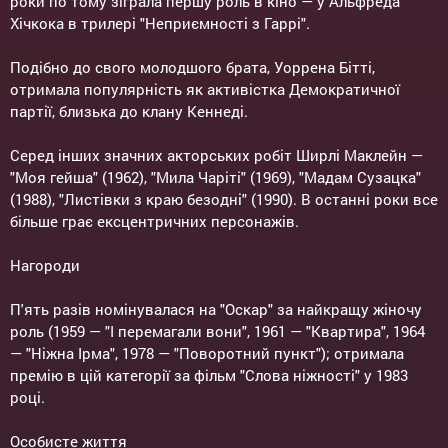
роки по тому зіграла першу роль в кіно — у Альфреда
Хічкока в трилері "Неприємності з Гаррі".
Подібно до свого молодшого брата, Уоррена Бітті,
отримала популярність як активістка Демократичної
партії, близька до клану Кеннеді.
Серед інших значних акторських робіт Ширлі Маклейн —
"Моя гейша" (1962), "Мила Чаріті" (1969), "Мадам Сузацка"
(1988), "Листівки з краю безодні" (1990). В останні роки все
більше грає ексцентричних персонажів.
Нагороди
П'ять разів номінувалася на "Оскар" за найкращу жіночу
роль (1959 — "І перемагали вони", 1961 — "Квартира", 1964
— "Ніжна Ірма", 1978 — "Поворотний пункт"); отримала
премію в цій категорії за фільм "Слова ніжності" у 1983
році.
Особисте життя