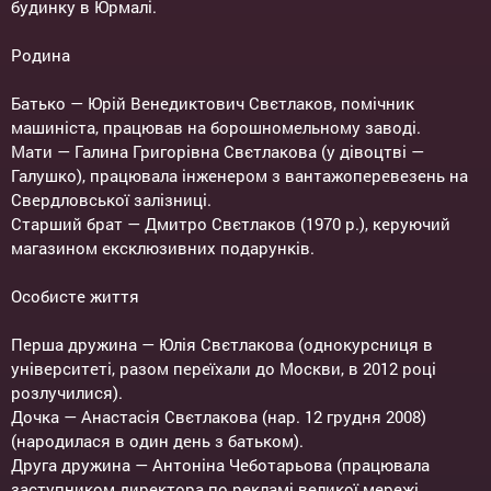
будинку в Юрмалі.
Родина
Батько — Юрій Венедиктович Свєтлаков, помічник
машиніста, працював на борошномельному заводі.
Мати — Галина Григорівна Свєтлакова (у дівоцтві —
Галушко), працювала інженером з вантажоперевезень на
Свердловської залізниці.
Старший брат — Дмитро Свєтлаков (1970 р.), керуючий
магазином ексклюзивних подарунків.
Особисте життя
Перша дружина — Юлія Свєтлакова (однокурсниця в
університеті, разом переїхали до Москви, в 2012 році
розлучилися).
Дочка — Анастасія Свєтлакова (нар. 12 грудня 2008)
(народилася в один день з батьком).
Друга дружина — Антоніна Чеботарьова (працювала
заступником директора по рекламі великої мережі