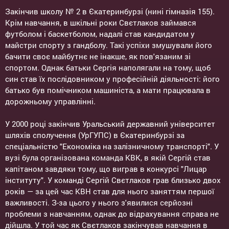
Закінчив школу № 2 в Єкатеринбурзі (нині гімназія 155).
Крім навчання, в шкільні роки Свєтлаков займався
футболом і баскетболом, надалі став кандидатом у
майстри спорту з гандболу. Такі успіхи змушували його
бачити своє майбутнє не інакше, як пов'язаним зі
спортом. Однак батьки Сергія наполягали на тому, щоб
син став їх послідовником у професійній діяльності: його
батько був помічником машиніста, а мати працювала в
дорожньому управлінні.
У 2000 році закінчив Уральський державний університет
шляхів сполучення (УрГУПС) в Єкатеринбурзі за
спеціальністю "Економіка на залізничному транспорті". У
вузі була організована команда КВК, в якій Сергій став
капітаном завдяки тому, що виграв в конкурсі "Лицар
інституту". У команді Сергій Свєтлаков грав близько двох
років — за цей час КВН став для нього заняттям першої
важливості. З-за цього у нього з'явилися серйозні
проблеми з навчанням, однак до відрахування справа не
дійшла. У той час як Свєтлаков закінчував навчання в